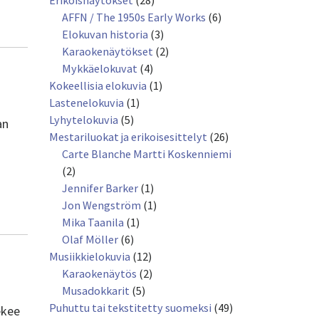
Erikoisnäytökset
(28)
AFFN / The 1950s Early Works
(6)
Elokuvan historia
(3)
Karaokenäytökset
(2)
Mykkäelokuvat
(4)
Kokeellisia elokuvia
(1)
Lastenelokuvia
(1)
Lyhytelokuvia
(5)
an
Mestariluokat ja erikoisesittelyt
(26)
Carte Blanche Martti Koskenniemi
(2)
Jennifer Barker
(1)
Jon Wengström
(1)
Mika Taanila
(1)
Olaf Möller
(6)
Musiikkielokuvia
(12)
Karaokenäytös
(2)
Musadokkarit
(5)
Puhuttu tai tekstitetty suomeksi
(49)
ekee