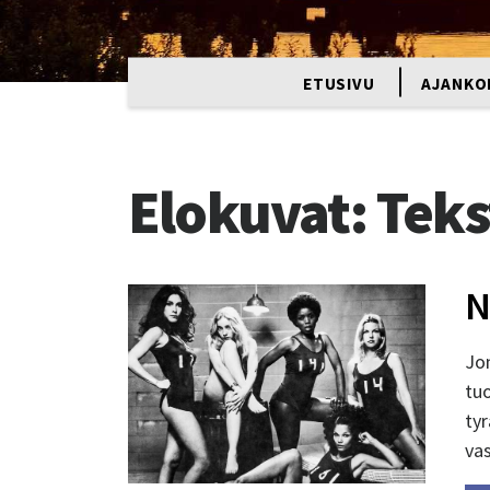
ETUSIVU
AJANKO
Elokuvat:
Teks
N
Jo
tu
tyr
vas