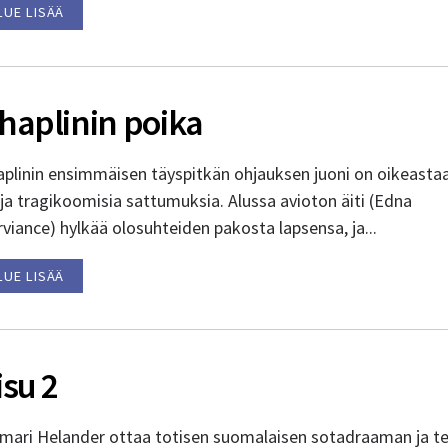
LUE LISÄÄ
haplinin poika
aplinin ensimmäisen täyspitkän ohjauksen juoni on oikeasta
ja tragikoomisia sattumuksia. Alussa avioton äiti (Edna
viance) hylkää olosuhteiden pakosta lapsensa, ja...
LUE LISÄÄ
isu 2
lmari Helander ottaa totisen suomalaisen sotadraaman ja t