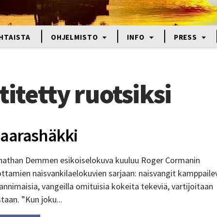
HTAISTA
OHJELMISTO
INFO
PRESS
titetty ruotsiksi
aarashäkki
nathan Demmen esikoiselokuva kuuluu Roger Cormanin
ottamien naisvankilaelokuvien sarjaan: naisvangit kamppaile
annimaisia, vangeilla omituisia kokeita tekeviä, vartijoitaan
taan. ”Kun joku...