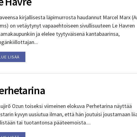
e Havre
aveensa kirjallisesta läpimurrosta haudannut Marcel Marx (
lms) on vetäytynyt vapaaehtoiseen sivullisuuteen Le Havren
tamakaupunkiin ja elelee tyytyväisenä kantabaarinsa,
gänkiillottajan...
LUE LISÄÄ
erhetarina
ujirō Ozun toiseksi viimeinen elokuva Perhetarina näyttää
tarin kyvyn uusiutua ilman, että hän joutuisi joustamaan lii
listään tai tuotantonsa pääteemoista....