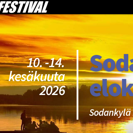
Sod
10. -14.
kesäkuuta
elok
2026
Sodankylä 