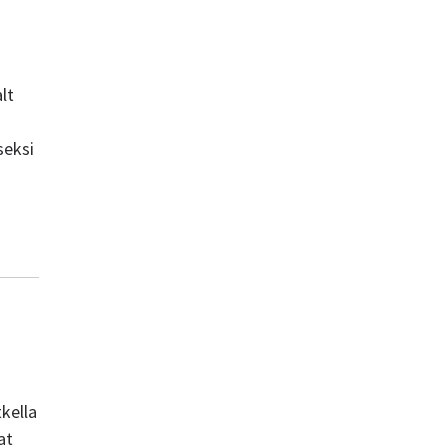
lt
seksi
tkella
at