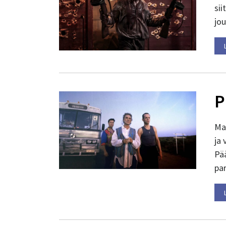
sii
jou
P
Mas
ja 
Pä
pa