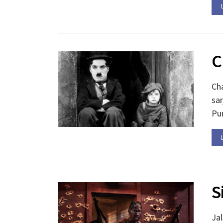
C
Ch
sar
Pur
S
Ja