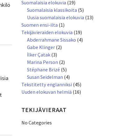
Suomalaisia elokuvia
(19)
nkilö
Suomalaisia klassikoita
(5)
Uusia suomalaisia elokuvia
(13)
Suomen ensi-ilta
(1)
Tekijävieraiden elokuvia
(19)
Abderrahmane Sissako
(4)
Gabe Klinger
(2)
İlker Çatak
(3)
Marina Person
(2)
Stéphane Brizé
(5)
Susan Seidelman
(4)
isia
Tekstitetty englanniksi
(45)
Uuden elokuvan helmiä
(16)
t
TEKIJÄVIERAAT
No Categories