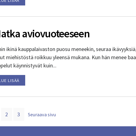
LUE LISÄÄ
atka aviovuoteeseen
in ikinä kauppalaivaston puosu meneekin, seuraa ikävyyksiä,
put miehistöstä roikkuu yleensä mukana. Kun hän menee baar
pelut käynnistyvät kuin...
LUE LISÄÄ
u
Sivu
Sivu
2
3
Seuraava sivu