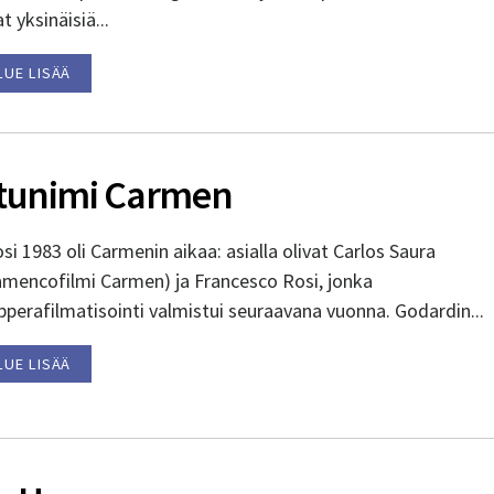
t yksinäisiä...
LUE LISÄÄ
tunimi Carmen
si 1983 oli Carmenin aikaa: asialla olivat Carlos Saura
lamencofilmi Carmen) ja Francesco Rosi, jonka
perafilmatisointi valmistui seuraavana vuonna. Godardin...
LUE LISÄÄ