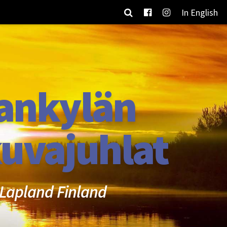
In English
ankylän
uvajuhlat
Lapland Finland