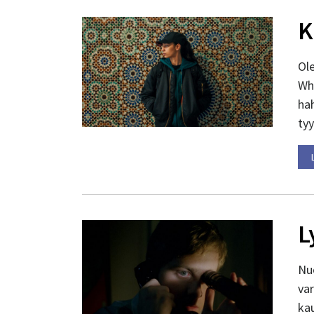
K
Ol
Wh
ha
tyy
L
Nu
var
ka