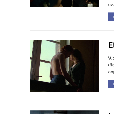
ova
E
Vuo
(f
oop