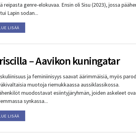
tä reipasta genre-elokuvaa. Ensin oli Sisu (2023), jossa päähe
tui Lapin sodan...
LUE LISÄÄ
riscilla – Aavikon kuningatar
kuliinisuus ja feminiinisyys saavat äärimmäisiä, myös parod
väkivaltaisia muotoja riemukkaassa aussiklassikossa.
ähenkilöt muodostavat esiintyjäryhmän, joiden askeleet ova
remmassa synkassa...
LUE LISÄÄ