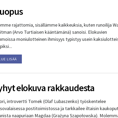
uopus
emme rajattomia, sisällämme kaikkeuksia, kuten runoilija Wa
itman (Arvo Turtiaisen kääntämänä) sanoisi. Elokuvien
hmoissa moniulotteinen ihmisyys typistyy usein kaksiulottei
piksi...
LUE LISÄÄ
yhyt elokuva rakkaudesta
ori, introvertti Tomek (Olaf Lubaszenko) työskentelee
sovalaisessa postitoimistossa ja tarkkailee iltaisin kaukopu
unista naapuriaan Magdaa (Grażyna Szapołowska). Molemm