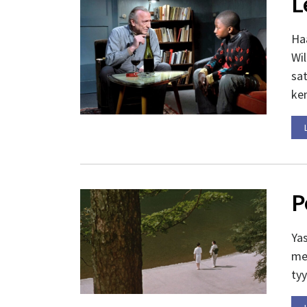
L
Ha
Wi
sa
ken
P
Yas
mes
tyy