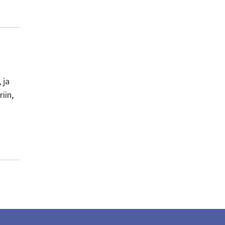
 ja
iin,