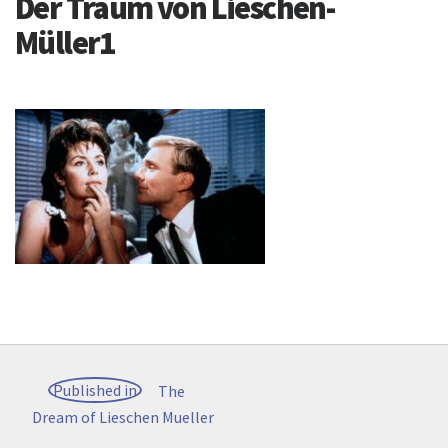
Der Traum von Lieschen-
Müller1
Artikkelien
Published in
The
selaus
Dream of Lieschen Mueller