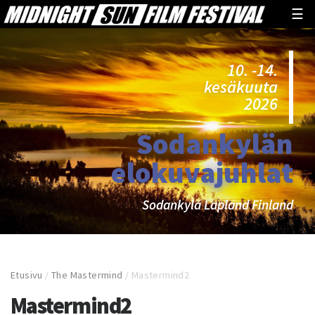
☰
10. -14.
kesäkuuta
2026
Sodankylän
elokuvajuhlat
Sodankylä Lapland Finland
Etusivu
/
The Mastermind
/
Mastermind2
Mastermind2