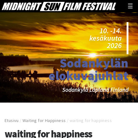
☰
10. -14.
kesäkuuta
2026
Sodankylän
elokuvajuhlat
Sodankylä Lapland Finland
Etusivu
/
Waiting for Happiness
/
waiting for happiness
waiting for happiness