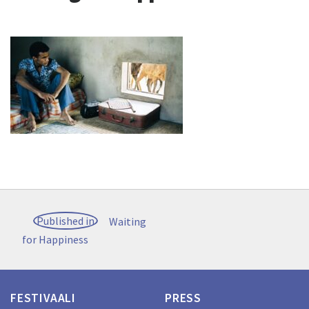
Artikkelien
Published in
Waiting
selaus
for Happiness
FESTIVAALI
PRESS