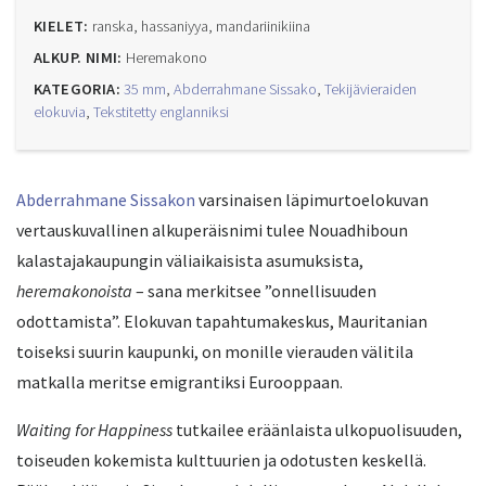
KIELET:
ranska, hassaniyya, mandariinikiina
ALKUP. NIMI:
Heremakono
KATEGORIA:
35 mm
,
Abderrahmane Sissako
,
Tekijävieraiden
elokuvia
,
Tekstitetty englanniksi
Abderrahmane Sissakon
varsinaisen läpimurtoelokuvan
vertauskuvallinen alkuperäisnimi tulee Nouadhiboun
kalastajakaupungin väliaikaisista asumuksista,
heremakonoista
– sana merkitsee ”onnellisuuden
odottamista”. Elokuvan tapahtumakeskus, Mauritanian
toiseksi suurin kaupunki, on monille vierauden välitila
matkalla meritse emigrantiksi Eurooppaan.
Waiting for Happiness
tutkailee eräänlaista ulkopuolisuuden,
toiseuden kokemista kulttuurien ja odotusten keskellä.