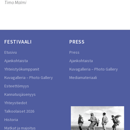
Timo Malmi
FESTIVAALI
PRESS
Etusivu
Press
Ajankohtaista
Ajankohtaista
Yhteistyökumppanit
Kuvagalleria – Photo Gallery
Kuvagalleria – Photo Gallery
Mediamateriaali
Esteettömyys
Kannatusjäsenyys
Yhteystiedot
Talkoolaiset 2026
Historia
Matkat ja majoitus