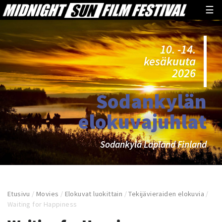
☰
10. -14.
kesäkuuta
2026
Sodankylän
elokuvajuhlat
Sodankylä Lapland Finland
Etusivu
/
Movies
/
Elokuvat luokittain
/
Tekijävieraiden elokuvia
/
Waiting for Happiness