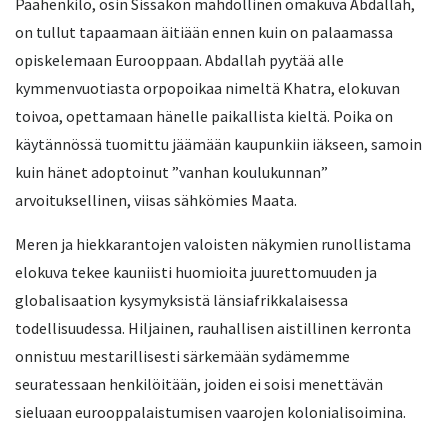
Päähenkilö, osin Sissakon mahdollinen omakuva Abdallah,
on tullut tapaamaan äitiään ennen kuin on palaamassa
opiskelemaan Eurooppaan. Abdallah pyytää alle
kymmenvuotiasta orpopoikaa nimeltä Khatra, elokuvan
toivoa, opettamaan hänelle paikallista kieltä. Poika on
käytännössä tuomittu jäämään kaupunkiin iäkseen, samoin
kuin hänet adoptoinut ”vanhan koulukunnan”
arvoituksellinen, viisas sähkömies Maata.
Meren ja hiekkarantojen valoisten näkymien runollistama
elokuva tekee kauniisti huomioita juurettomuuden ja
globalisaation kysymyksistä länsiafrikkalaisessa
todellisuudessa. Hiljainen, rauhallisen aistillinen kerronta
onnistuu mestarillisesti särkemään sydämemme
seuratessaan henkilöitään, joiden ei soisi menettävän
sieluaan eurooppalaistumisen vaarojen kolonialisoimina.