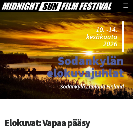
☰
10. -14.
kesäkuuta
2026
Sodankylän
elokuvajuhlat
Sodankylä Lapland Finland
Elokuvat:
Vapaa pääsy