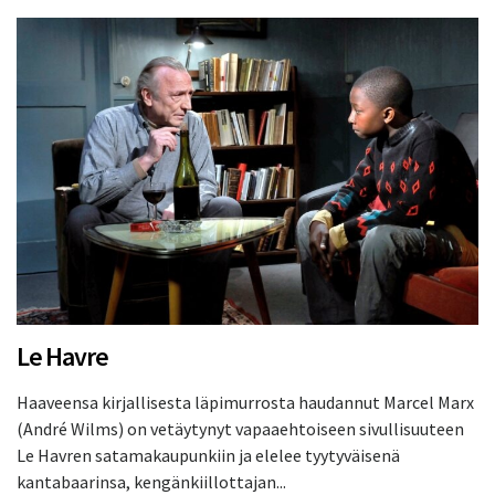
Le Havre
Haaveensa kirjallisesta läpimurrosta haudannut Marcel Marx
(André Wilms) on vetäytynyt vapaaehtoiseen sivullisuuteen
Le Havren satamakaupunkiin ja elelee tyytyväisenä
kantabaarinsa, kengänkiillottajan...