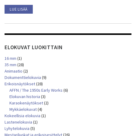
LUE LISÄÄ
ELOKUVAT LUOKITTAIN
16 mm
(1)
35 mm
(28)
Animaatio
(2)
Dokumenttielokuvia
(9)
Erikoisnäytökset
(28)
AFFN / The 1950s Early Works
(6)
Elokuvan historia
(3)
Karaokenäytökset
(2)
Mykkäelokuvat
(4)
Kokeellisia elokuvia
(1)
Lastenelokuvia
(1)
Lyhytelokuvia
(5)
Mestariluokat ja erikoisesittelyt
(26)