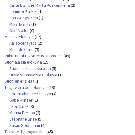
Carte Blanche Martti Koskenniemi
(2)
Jennifer Barker
(1)
Jon Wengström
(1)
Mika Taanila
(1)
Olaf Möller
(6)
Musiikkielokuvia
(12)
Karaokenäytös
(2)
Musadokkarit
(5)
Puhuttu tai tekstitetty suomeksi
(49)
Suomalaisia elokuvia
(19)
Suomalaisia klassikoita
(5)
Uusia suomalaisia elokuvia
(13)
Suomen ensi-ilta
(1)
Tekijävieraiden elokuvia
(19)
Abderrahmane Sissako
(4)
Gabe Klinger
(2)
İlker Çatak
(3)
Marina Person
(2)
Stéphane Brizé
(5)
Susan Seidelman
(4)
Tekstitetty englanniksi
(45)