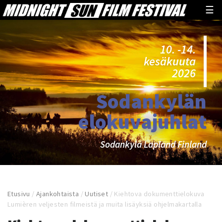
☰
10. -14.
kesäkuuta
2026
Sodankylän
elokuvajuhlat
Sodankylä Lapland Finland
Etusivu
/
Ajankohtaista
/
Uutiset
/
Kiehtova dokumenttielokuva
Lumièren veljesten filmeistä ja muita lisäyksiä ohjelmakartalla