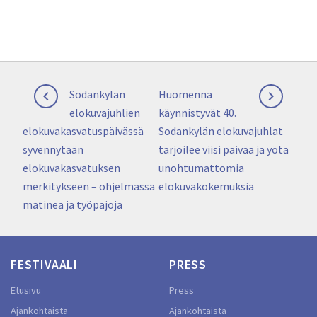
Artikkelien
Previous
Next
Sodankylän
Huomenna


selaus
post:
post:
elokuvajuhlien
käynnistyvät 40.
elokuvakasvatuspäivässä
Sodankylän elokuvajuhlat
syvennytään
tarjoilee viisi päivää ja yötä
elokuvakasvatuksen
unohtumattomia
merkitykseen – ohjelmassa
elokuvakokemuksia
matinea ja työpajoja
FESTIVAALI
PRESS
Etusivu
Press
Ajankohtaista
Ajankohtaista