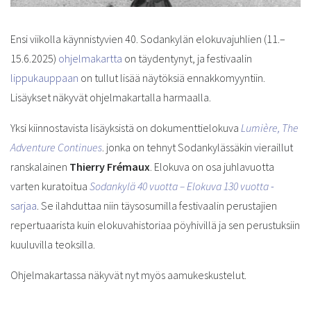
Ensi viikolla käynnistyvien 40. Sodankylän elokuvajuhlien (11.–
15.6.2025)
ohjelmakartta
on täydentynyt, ja festivaalin
lippukauppaan
on tullut lisää näytöksiä ennakkomyyntiin.
Lisäykset näkyvät ohjelmakartalla harmaalla.
Yksi kiinnostavista lisäyksistä on dokumenttielokuva
Lumière, The
Adventure Continues
. jonka on tehnyt Sodankylässäkin vieraillut
ranskalainen
Thierry Frémaux
. Elokuva on osa juhlavuotta
varten kuratoitua
Sodankylä 40 vuotta – Elokuva 130 vuotta
-
sarjaa
. Se ilahduttaa niin täysosumilla festivaalin perustajien
repertuaarista kuin elokuvahistoriaa pöyhivillä ja sen perustuksiin
kuuluvilla teoksilla.
Ohjelmakartassa näkyvät nyt myös aamukeskustelut.