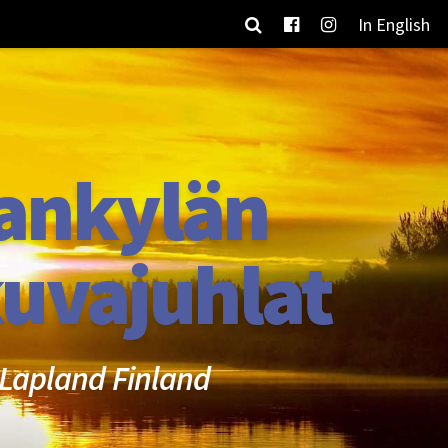
In English
ankylän
uvajuhlat
Lapland Finland