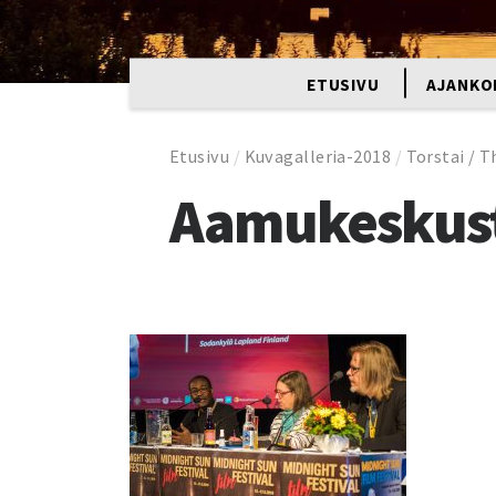
ETUSIVU
AJANKO
Etusivu
/
Kuvagalleria-2018
/
Torstai / T
Aamukeskust