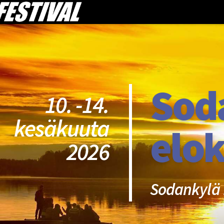
Sod
10. -14.
kesäkuuta
elok
2026
Sodankylä 