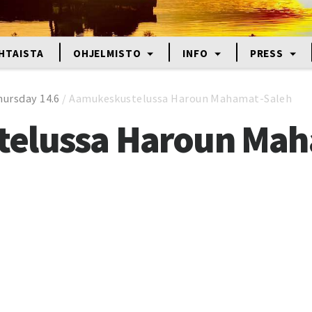
HTAISTA
OHJELMISTO
INFO
PRESS
hursday 14.6
/
Aamukeskustelussa Haroun Mahamat-Saleh
elussa Haroun Mah