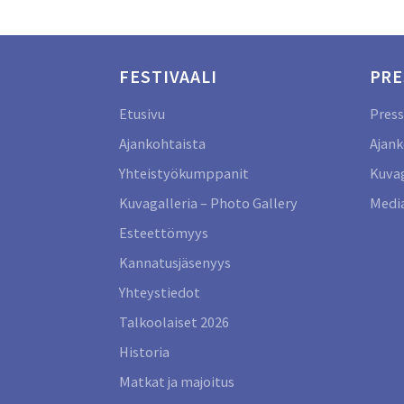
FESTIVAALI
PRE
Etusivu
Press
Ajankohtaista
Ajank
Yhteistyökumppanit
Kuvag
Kuvagalleria – Photo Gallery
Media
Esteettömyys
Kannatusjäsenyys
Yhteystiedot
Talkoolaiset 2026
Historia
Matkat ja majoitus