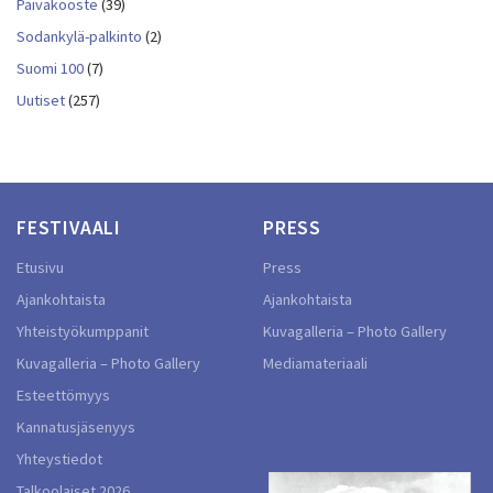
Päiväkooste
(39)
Sodankylä-palkinto
(2)
Suomi 100
(7)
Uutiset
(257)
FESTIVAALI
PRESS
Etusivu
Press
Ajankohtaista
Ajankohtaista
Yhteistyökumppanit
Kuvagalleria – Photo Gallery
Kuvagalleria – Photo Gallery
Mediamateriaali
Esteettömyys
Kannatusjäsenyys
Yhteystiedot
Talkoolaiset 2026