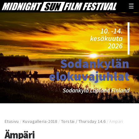
☰
10. -14.
kesäkuuta
2026
Sodankylän
elokuvajuhlat
Sodankylä Lapland Finland
Etusivu
/
Kuvagalleria-2018
/
Torstai / Thursday 14.6
/
Ämpäri
Ämpäri