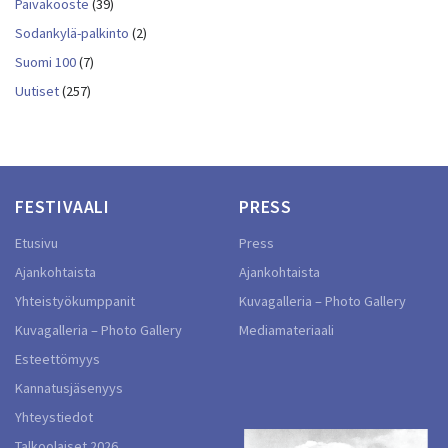
Päiväkooste
(39)
Sodankylä-palkinto
(2)
Suomi 100
(7)
Uutiset
(257)
FESTIVAALI
PRESS
Etusivu
Press
Ajankohtaista
Ajankohtaista
Yhteistyökumppanit
Kuvagalleria – Photo Gallery
Kuvagalleria – Photo Gallery
Mediamateriaali
Esteettömyys
Kannatusjäsenyys
Yhteystiedot
Talkoolaiset 2026