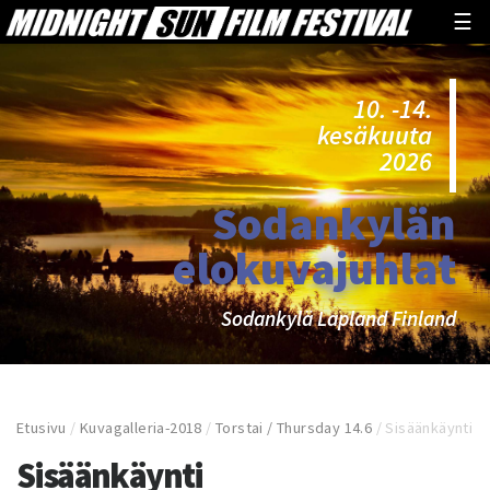
☰
10. -14.
kesäkuuta
2026
Sodankylän
elokuvajuhlat
Sodankylä Lapland Finland
Etusivu
/
Kuvagalleria-2018
/
Torstai / Thursday 14.6
/
Sisäänkäynti
Sisäänkäynti