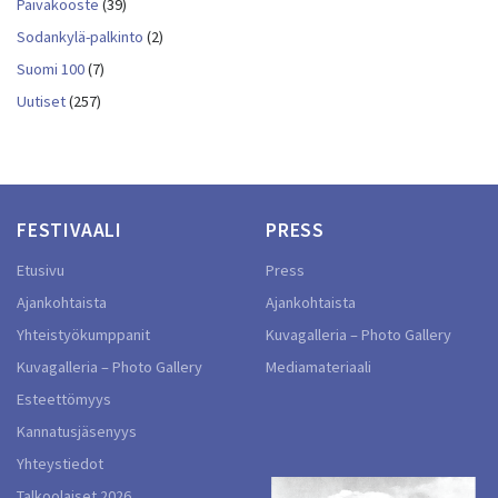
Päiväkooste
(39)
Sodankylä-palkinto
(2)
Suomi 100
(7)
Uutiset
(257)
FESTIVAALI
PRESS
Etusivu
Press
Ajankohtaista
Ajankohtaista
Yhteistyökumppanit
Kuvagalleria – Photo Gallery
Kuvagalleria – Photo Gallery
Mediamateriaali
Esteettömyys
Kannatusjäsenyys
Yhteystiedot
Talkoolaiset 2026