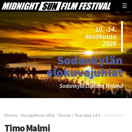
☰
10. -14.
kesäkuuta
2026
Sodankylän
elokuvajuhlat
Sodankylä Lapland Finland
Etusivu
/
Kuvagalleria-2018
/
Torstai / Thursday 14.6
/
Timo Malmi
Timo Malmi