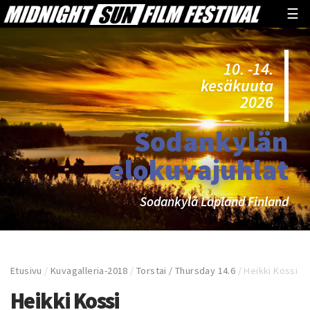
☰
10. -14.
kesäkuuta
2026
Sodankylän
elokuvajuhlat
Sodankylä Lapland Finland
Etusivu
/
Kuvagalleria-2018
/
Torstai / Thursday 14.6
/
Heikki Kossi
Heikki Kossi