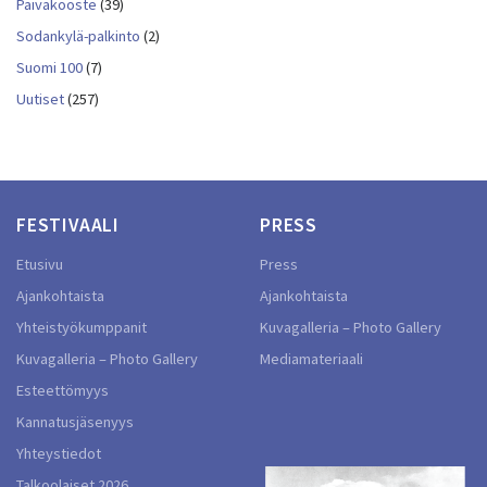
Päiväkooste
(39)
Sodankylä-palkinto
(2)
Suomi 100
(7)
Uutiset
(257)
FESTIVAALI
PRESS
Etusivu
Press
Ajankohtaista
Ajankohtaista
Yhteistyökumppanit
Kuvagalleria – Photo Gallery
Kuvagalleria – Photo Gallery
Mediamateriaali
Esteettömyys
Kannatusjäsenyys
Yhteystiedot
Talkoolaiset 2026