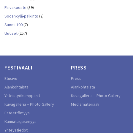
Päiväkooste
(39)
Sodankylä-palkinto
(2)
Suomi 100
(7)
Uutiset
(257)
FESTIVAALI
PRESS
Etusivu
Press
Ajankohtaista
Ajankohtaista
Yhteistyökumppanit
Kuvagalleria – Photo Gallery
Kuvagalleria – Photo Gallery
Mediamateriaali
Esteettömyys
Kannatusjäsenyys
Yhteystiedot