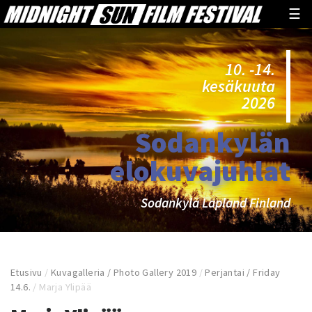
☰
10. -14.
kesäkuuta
2026
Sodankylän
elokuvajuhlat
Sodankylä Lapland Finland
Etusivu
/
Kuvagalleria / Photo Gallery 2019
/
Perjantai / Friday
14.6.
/
Marja Ylipää