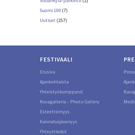
Sodankylä-palkinto
(2)
Suomi 100
(7)
Uutiset
(257)
FESTIVAALI
PRE
Etusivu
Press
Ajankohtaista
Ajank
Yhteistyökumppanit
Kuvag
Kuvagalleria – Photo Gallery
Media
Esteettömyys
Kannatusjäsenyys
Yhteystiedot