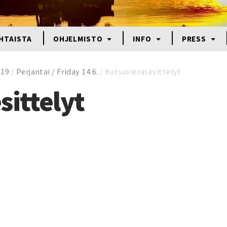
HTAISTA
OHJELMISTO
INFO
PRESS
019
/
Perjantai / Friday 14.6.
/
Kutsuvierasesittelyt
sittelyt