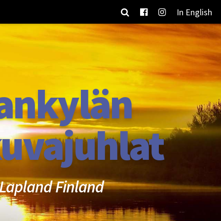
In English
ankylän
uvajuhlat
Lapland Finland