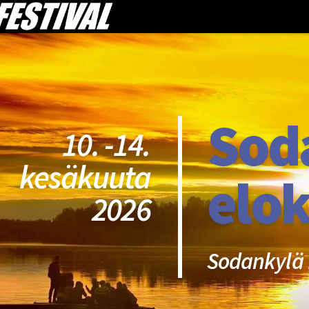
Sod
10. -14.
kesäkuuta
elok
2026
Sodankylä 