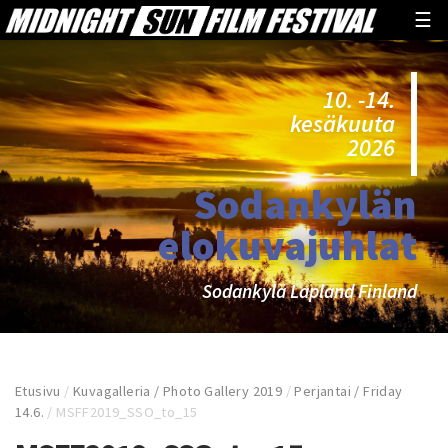
☰
10. -14.
kesäkuuta
2026
Sodankylän
elokuvajuhlat
Sodankylä Lapland Finland
Etusivu
/
Kuvagalleria / Photo Gallery 2019
/
Perjantai / Friday
14.6.
/
MSFF2019_SSO_to_15