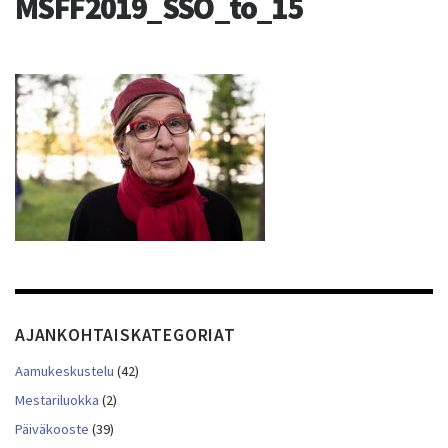
MSFF2019_SSO_to_15
AJANKOHTAISKATEGORIAT
Aamukeskustelu
(42)
Mestariluokka
(2)
Päiväkooste
(39)