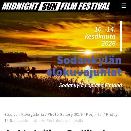
☰
10. -14.
kesäkuuta
2026
Sodankylän
elokuvajuhlat
Sodankylä Lapland Finland
Etusivu
/
Kuvagalleria / Photo Gallery 2019
/
Perjantai / Friday
14.6.
/
Jaakko Laitinen Porttikosken lavalla