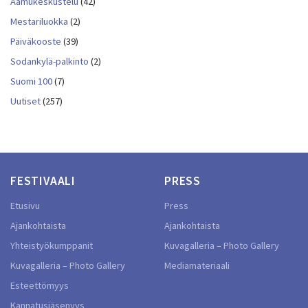
Aamukeskustelu
(42)
Mestariluokka
(2)
Päiväkooste
(39)
Sodankylä-palkinto
(2)
Suomi 100
(7)
Uutiset
(257)
FESTIVAALI
PRESS
Etusivu
Press
Ajankohtaista
Ajankohtaista
Yhteistyökumppanit
Kuvagalleria – Photo Gallery
Kuvagalleria – Photo Gallery
Mediamateriaali
Esteettömyys
Kannatusjäsenyys