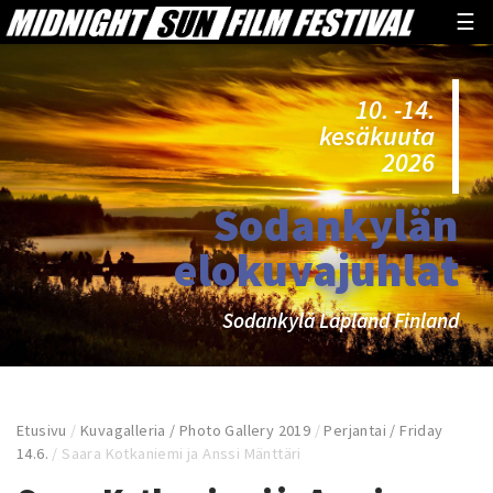
☰
10. -14.
kesäkuuta
2026
Sodankylän
elokuvajuhlat
Sodankylä Lapland Finland
Etusivu
/
Kuvagalleria / Photo Gallery 2019
/
Perjantai / Friday
14.6.
/
Saara Kotkaniemi ja Anssi Mänttäri