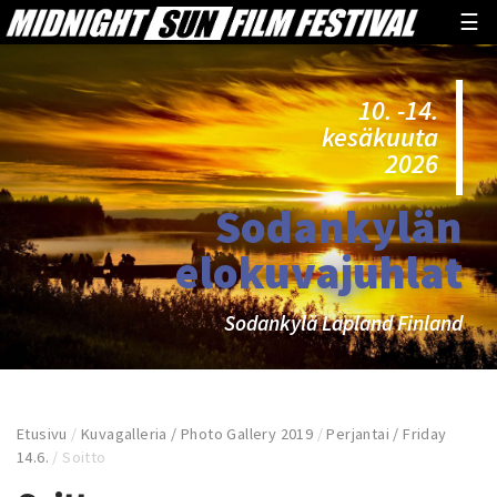
☰
10. -14.
kesäkuuta
2026
Sodankylän
elokuvajuhlat
Sodankylä Lapland Finland
Etusivu
/
Kuvagalleria / Photo Gallery 2019
/
Perjantai / Friday
14.6.
/
Soitto