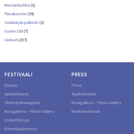
Mestariluokka
(2)
Päiväkooste
(39)
Sodankylä-palkinto
(2)
Suomi 100
(7)
Uutiset
(257)
FESTIVAALI
PRESS
Etusivu
Press
Ajankohtaista
Ajankohtaista
Yhteistyökumppanit
Kuvagalleria – Photo Gallery
Kuvagalleria – Photo Gallery
Mediamateriaali
Esteettömyys
Kannatusjäsenyys