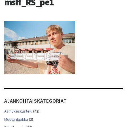
msff_RS_pe1
AJANKOHTAISKATEGORIAT
Aamukeskustelu
(42)
Mestariluokka
(2)