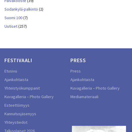
Päiväkooste
(39)
Sodankylä-palkinto
(2)
Suomi 100
(7)
Uutiset
(257)
FESTIVAALI
PRESS
Etusivu
Press
Ajankohtaista
Ajankohtaista
Yhteistyökumppanit
Kuvagalleria – Photo Gallery
Kuvagalleria – Photo Gallery
Mediamateriaali
Esteettömyys
Kannatusjäsenyys
Yhteystiedot
Talkoolaiset 2026