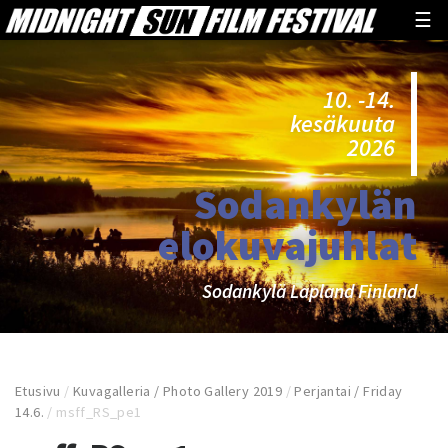
☰
10. -14.
kesäkuuta
2026
Sodankylän
elokuvajuhlat
Sodankylä Lapland Finland
Etusivu
/
Kuvagalleria / Photo Gallery 2019
/
Perjantai / Friday
14.6.
/
msff_RS_pe1