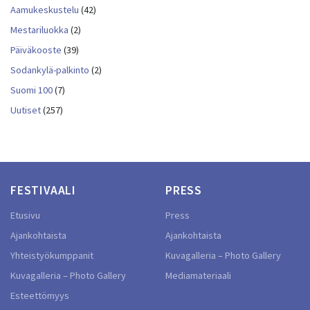
Aamukeskustelu
(42)
Mestariluokka
(2)
Päiväkooste
(39)
Sodankylä-palkinto
(2)
Suomi 100
(7)
Uutiset
(257)
FESTIVAALI
PRESS
Etusivu
Press
Ajankohtaista
Ajankohtaista
Yhteistyökumppanit
Kuvagalleria – Photo Gallery
Kuvagalleria – Photo Gallery
Mediamateriaali
Esteettömyys