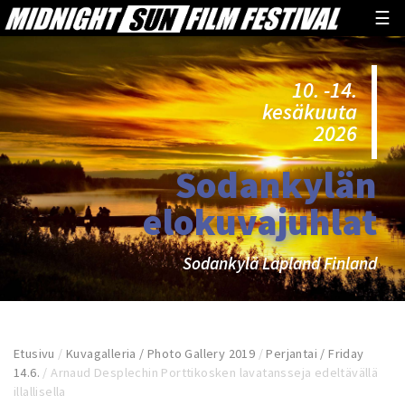
☰
10. -14.
kesäkuuta
2026
Sodankylän
elokuvajuhlat
Sodankylä Lapland Finland
Etusivu
/
Kuvagalleria / Photo Gallery 2019
/
Perjantai / Friday
14.6.
/
Arnaud Desplechin Porttikosken lavatansseja edeltävällä
illallisella