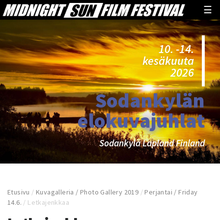
☰
10. -14.
kesäkuuta
2026
Sodankylän
elokuvajuhlat
Sodankylä Lapland Finland
Etusivu
/
Kuvagalleria / Photo Gallery 2019
/
Perjantai / Friday
14.6.
/
Letkajenkkaa