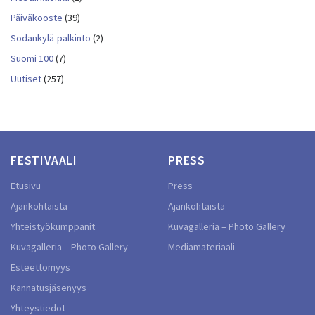
Päiväkooste
(39)
Sodankylä-palkinto
(2)
Suomi 100
(7)
Uutiset
(257)
FESTIVAALI
PRESS
Etusivu
Press
Ajankohtaista
Ajankohtaista
Yhteistyökumppanit
Kuvagalleria – Photo Gallery
Kuvagalleria – Photo Gallery
Mediamateriaali
Esteettömyys
Kannatusjäsenyys
Yhteystiedot