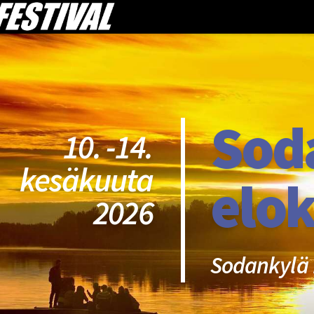
Sod
10. -14.
kesäkuuta
elok
2026
Sodankylä 