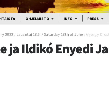
HTAISTA
OHJELMISTO
INFO
PRESS
ery 2022
/
Lauantai 18.6. / Saturday 18th of June
/
György Drost
e ja Ildikó Enyedi J