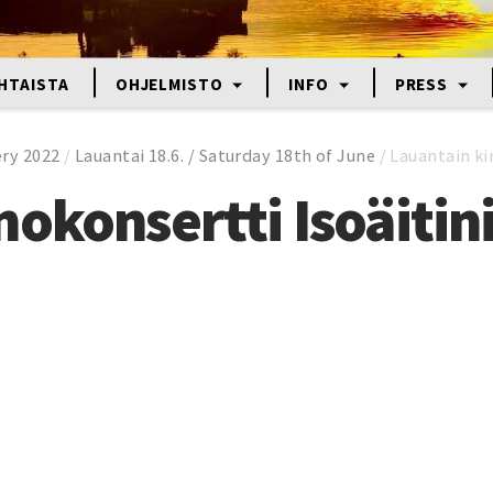
HTAISTA
OHJELMISTO
INFO
PRESS
ery 2022
/
Lauantai 18.6. / Saturday 18th of June
/
Lauantain ki
okonsertti Isoäitini