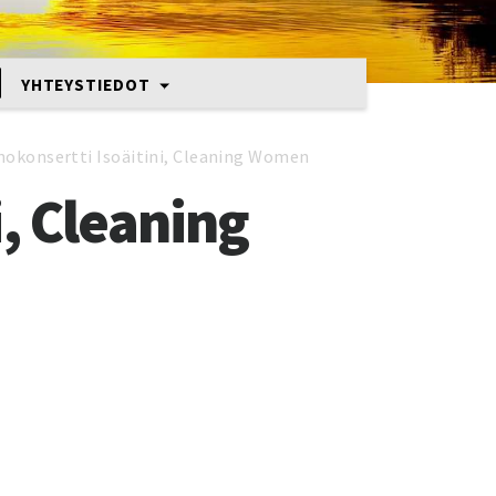
YHTEYSTIEDOT
nokonsertti Isoäitini, Cleaning Women
, Cleaning