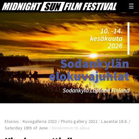
☰
10. -14.
kesäkuuta
2026
Sodankylän
elokuvajuhlat
Sodankylä Lapland Finland
Etusivu
/
Kuvagalleria 2022 / Photo gallery 2022
/
Lauantai 18.6. /
Saturday 18th of June
/
Kinokonsertti alkaa