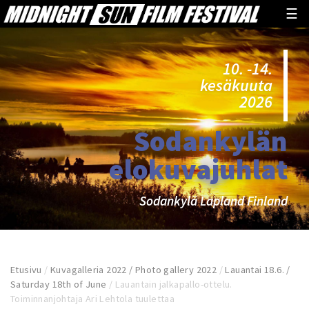
☰
10. -14.
kesäkuuta
2026
Sodankylän
elokuvajuhlat
Sodankylä Lapland Finland
Etusivu
/
Kuvagalleria 2022 / Photo gallery 2022
/
Lauantai 18.6. /
Saturday 18th of June
/
Lauantain jalkapallo-ottelu.
Toiminnanjohtaja Ari Lehtola tuulettaa