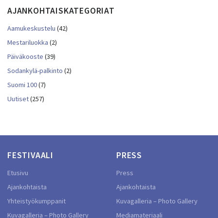
AJANKOHTAISKATEGORIAT
Aamukeskustelu
(42)
Mestariluokka
(2)
Päiväkooste
(39)
Sodankylä-palkinto
(2)
Suomi 100
(7)
Uutiset
(257)
FESTIVAALI
PRESS
Etusivu
Press
Ajankohtaista
Ajankohtaista
Yhteistyökumppanit
Kuvagalleria – Photo Gallery
Kuvagalleria – Photo Gallery
Mediamateriaali