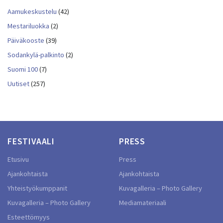
Aamukeskustelu
(42)
Mestariluokka
(2)
Päiväkooste
(39)
Sodankylä-palkinto
(2)
Suomi 100
(7)
Uutiset
(257)
FESTIVAALI
PRESS
Etusivu
Press
Ajankohtaista
Ajankohtaista
Yhteistyökumppanit
Kuvagalleria – Photo Gallery
Kuvagalleria – Photo Gallery
Mediamateriaali
Esteettömyys