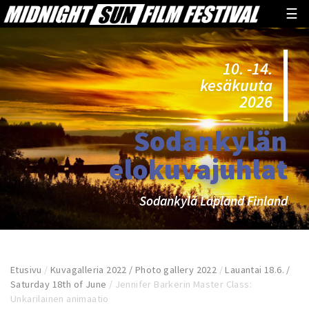
☰
10. -14.
kesäkuuta
2026
Sodankylän
elokuvajuhlat
Sodankylä Lapland Finland
Etusivu
/
Kuvagalleria 2022 / Photo gallery 2022
/
Lauantai 18.6. /
Saturday 18th of June
/
Jennifer Barkerin Master Class:
Unkarilainen animaatio