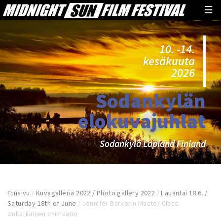
☰
10. -14.
kesäkuuta
2026
Sodankylän
elokuvajuhlat
Sodankylä Lapland Finland
Etusivu
/
Kuvagalleria 2022 / Photo gallery 2022
/
Lauantai 18.6. /
Saturday 18th of June
/
Jennifer Barkerin Master Class:
Unkarilainen animaatio