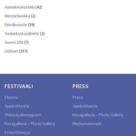
Aamukeskustelu
(42)
Mestariluokka
(2)
Päiväkooste
(39)
Sodankylä-palkinto
(2)
Suomi 100
(7)
Uutiset
(257)
FESTIVAALI
PRESS
Etusivu
Press
Ajankohtaista
Ajankohtaista
Yhteistyökumppanit
Kuvagalleria – Photo Gallery
Kuvagalleria – Photo Gallery
Mediamateriaali
Esteettömyys