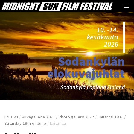
☰
10. -14.
kesäkuuta
2026
Sodankylän
elokuvajuhlat
Sodankylä Lapland Finland
Etusivu
/
Kuvagalleria 2022 / Photo gallery 2022
/
Lauantai 18.6. /
Saturday 18th of June
/
Laiturilla