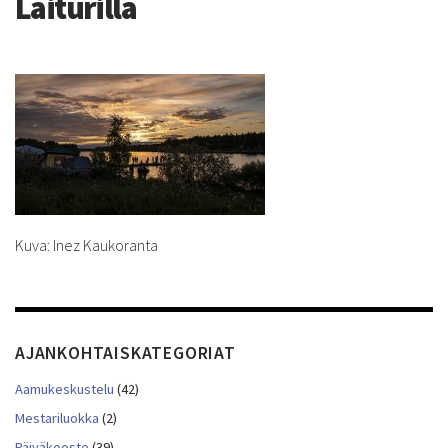
Laiturilla
Kuva: Inez Kaukoranta
AJANKOHTAISKATEGORIAT
Aamukeskustelu
(42)
Mestariluokka
(2)
Päiväkooste
(39)