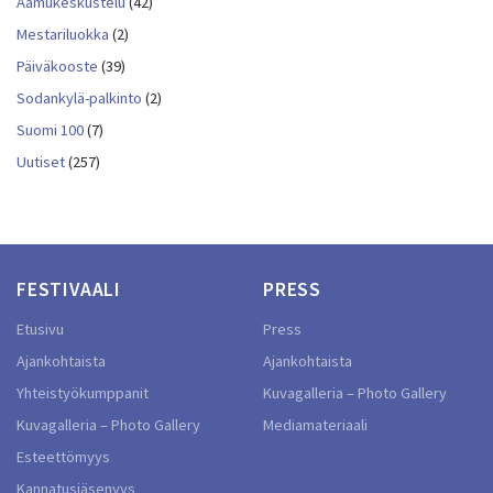
Aamukeskustelu
(42)
Mestariluokka
(2)
Päiväkooste
(39)
Sodankylä-palkinto
(2)
Suomi 100
(7)
Uutiset
(257)
FESTIVAALI
PRESS
Etusivu
Press
Ajankohtaista
Ajankohtaista
Yhteistyökumppanit
Kuvagalleria – Photo Gallery
Kuvagalleria – Photo Gallery
Mediamateriaali
Esteettömyys
Kannatusjäsenyys