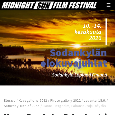
☰
10. -14.
kesäkuuta
2026
Sodankylän
elokuvajuhlat
Sodankylä Lapland Finland
Etusivu
/
Kuvagalleria 2022 / Photo gallery 2022
/
Lauantai 18.6. /
Saturday 18th of June
/
Hanna Bergholm, Pahanhautoja -näytös