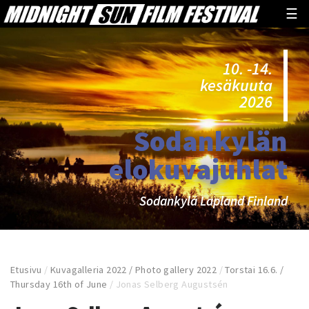
☰
10. -14.
kesäkuuta
2026
Sodankylän
elokuvajuhlat
Sodankylä Lapland Finland
Etusivu
/
Kuvagalleria 2022 / Photo gallery 2022
/
Torstai 16.6. /
Thursday 16th of June
/
Jonas Selberg Augustsén