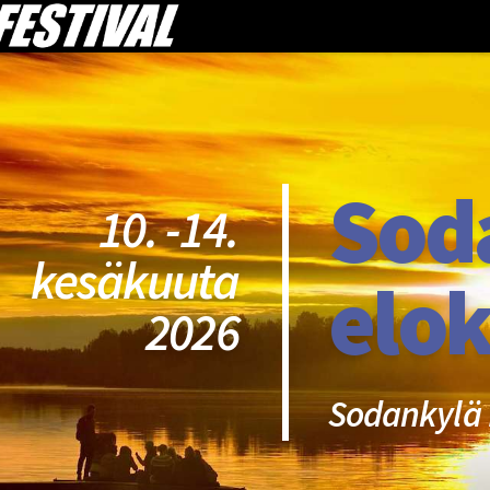
Sod
10. -14.
kesäkuuta
elok
2026
Sodankylä 