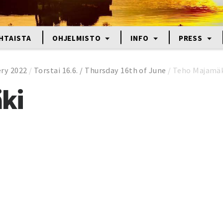
HTAISTA
OHJELMISTO
INFO
PRESS
ery 2022
/
Torstai 16.6. / Thursday 16th of June
/
Teho Majamä
ki