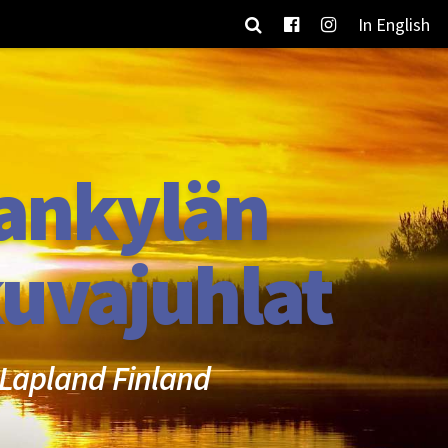
In English
ankylän
uvajuhlat
Lapland Finland