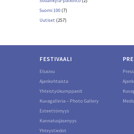
Sodankylä-palkinto
(2)
Suomi 100
(7)
Uutiset
(257)
FESTIVAALI
PRE
Etusivu
Press
Ajankohtaista
Ajank
Yhteistyökumppanit
Kuvag
Kuvagalleria – Photo Gallery
Media
Esteettömyys
Kannatusjäsenyys
Yhteystiedot