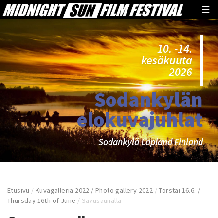
☰
10. -14.
kesäkuuta
2026
Sodankylän
elokuvajuhlat
Sodankylä Lapland Finland
Etusivu
/
Kuvagalleria 2022 / Photo gallery 2022
/
Torstai 16.6. /
Thursday 16th of June
/
Savusaunalla