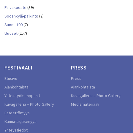
Päiväkooste
(39)
Sodankylä-palkinto
(2)
Suomi 100
(7)
Uutiset
(257)
FESTIVAALI
PRESS
Etusivu
Press
Ajankohtaista
Ajankohtaista
Yhteistyökumppanit
Kuvagalleria – Photo Gallery
Kuvagalleria – Photo Gallery
Mediamateriaali
Esteettömyys
Kannatusjäsenyys
Yhteystiedot