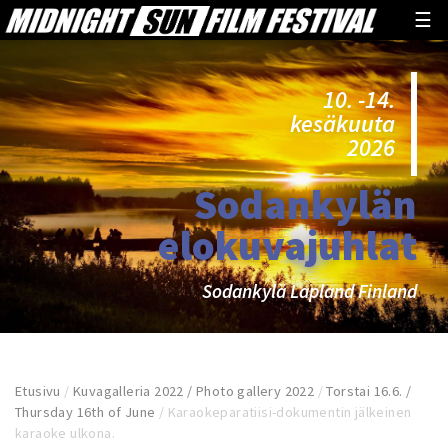
☰
10. -14.
kesäkuuta
2026
Sodankylän
elokuvajuhlat
Sodankylä Lapland Finland
Etusivu
/
Kuvagalleria 2022 / Photo gallery 2022
/
Torstai 16.6. /
Thursday 16th of June
/
Karaokeparatiisi-dokumentin jälkeinen
karaoke ulkona.