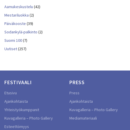
Aamukeskustelu
(42)
Mestariluokka
(2)
Päiväkooste
(39)
Sodankylä-palkinto
(2)
Suomi 100
(7)
Uutiset
(257)
FESTIVAALI
PRESS
Etusivu
Press
Ajankohtaista
Ajankohtaista
Yhteistyökumppanit
Kuvagalleria – Photo Gallery
Kuvagalleria – Photo Gallery
Mediamateriaali
Esteettömyys