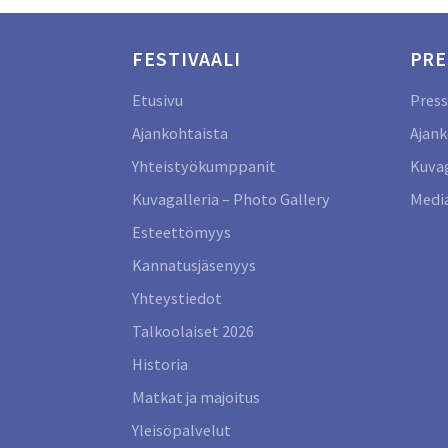
FESTIVAALI
PRE
Etusivu
Press
Ajankohtaista
Ajank
Yhteistyökumppanit
Kuvag
Kuvagalleria – Photo Gallery
Media
Esteettömyys
Kannatusjäsenyys
Yhteystiedot
Talkoolaiset 2026
Historia
Matkat ja majoitus
Yleisöpalvelut