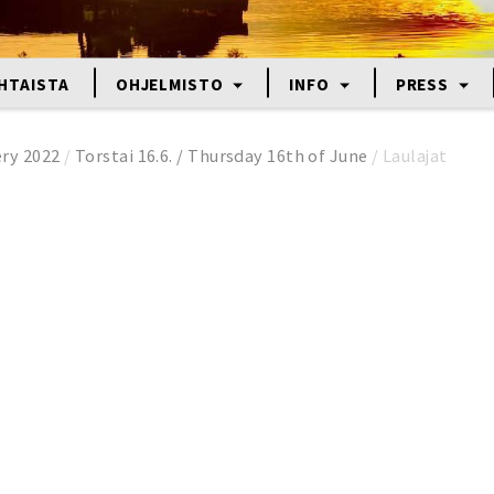
HTAISTA
OHJELMISTO
INFO
PRESS
ery 2022
/
Torstai 16.6. / Thursday 16th of June
/
Laulajat