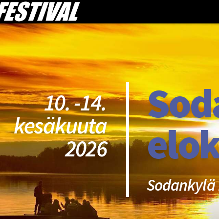
Sod
10. -14.
kesäkuuta
elok
2026
Sodankylä 