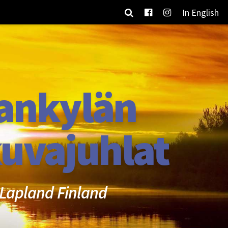
In English
ankylän
uvajuhlat
Lapland Finland