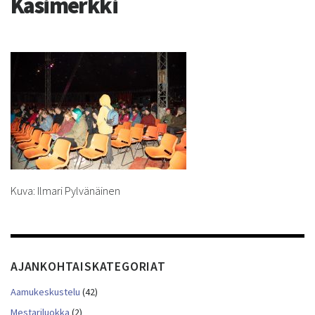
Käsimerkki
Kuva: Ilmari Pylvänäinen
AJANKOHTAISKATEGORIAT
Aamukeskustelu
(42)
Mestariluokka
(2)