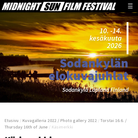
☰
10. -14.
kesäkuuta
2026
Sodankylän
elokuvajuhlat
Sodankylä Lapland Finland
Etusivu
/
Kuvagalleria 2022 / Photo gallery 2022
/
Torstai 16.6. /
Thursday 16th of June
/
Käsimerkki