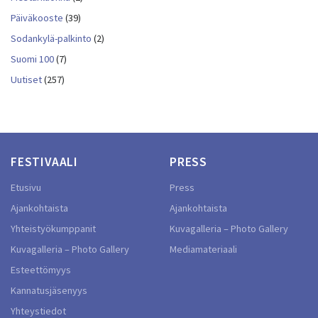
Päiväkooste
(39)
Sodankylä-palkinto
(2)
Suomi 100
(7)
Uutiset
(257)
FESTIVAALI
PRESS
Etusivu
Press
Ajankohtaista
Ajankohtaista
Yhteistyökumppanit
Kuvagalleria – Photo Gallery
Kuvagalleria – Photo Gallery
Mediamateriaali
Esteettömyys
Kannatusjäsenyys
Yhteystiedot