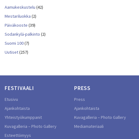
Aamukeskustelu
(42)
Mestariluokka
(2)
Päiväkooste
(39)
Sodankylä-palkinto
(2)
Suomi 100
(7)
Uutiset
(257)
FESTIVAALI
PRESS
Etusivu
Press
Ajankohtaista
Ajankohtaista
Yhteistyökumppanit
Kuvagalleria – Photo Gallery
Kuvagalleria – Photo Gallery
Mediamateriaali
Esteettömyys