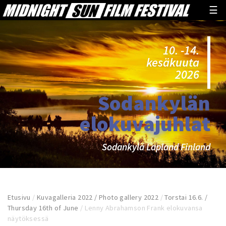
☰
10. -14.
kesäkuuta
2026
Sodankylän
elokuvajuhlat
Sodankylä Lapland Finland
Etusivu
/
Kuvagalleria 2022 / Photo gallery 2022
/
Torstai 16.6. /
Thursday 16th of June
/
Lenny Abrahamson Frank elokuvansa
näytöksessä