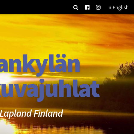
In English
ankylän
uvajuhlat
Lapland Finland