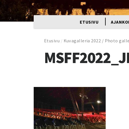
ETUSIVU
AJANKO
Etusivu
/
Kuvagalleria 2022 / Photo gall
MSFF2022_J