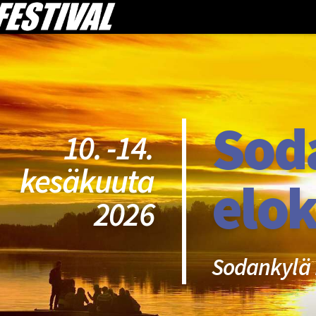
Sod
10. -14.
kesäkuuta
elok
2026
Sodankylä 