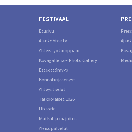
FESTIVAALI
PRE
Etusivu
Press
Ajankohtaista
Ajank
Yhteistyökumppanit
Kuvag
Kuvagalleria – Photo Gallery
Media
Esteettömyys
Kannatusjäsenyys
Yhteystiedot
Talkoolaiset 2026
Historia
Matkat ja majoitus
Yleisöpalvelut