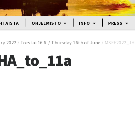
HTAISTA
OHJELMISTO
INFO
PRESS
ery 2022
/
Torstai 16.6. / Thursday 16th of June
/
MSFF2022_JH
HA_to_11a