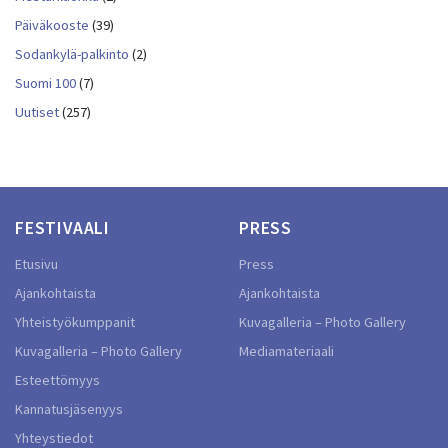
Päiväkooste
(39)
Sodankylä-palkinto
(2)
Suomi 100
(7)
Uutiset
(257)
FESTIVAALI
PRESS
Etusivu
Press
Ajankohtaista
Ajankohtaista
Yhteistyökumppanit
Kuvagalleria – Photo Gallery
Kuvagalleria – Photo Gallery
Mediamateriaali
Esteettömyys
Kannatusjäsenyys
Yhteystiedot