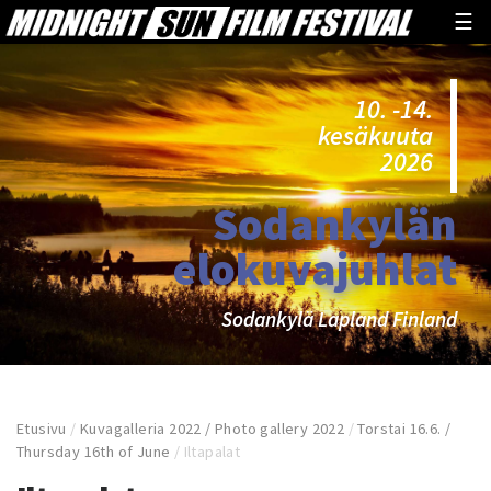
☰
10. -14.
kesäkuuta
2026
Sodankylän
elokuvajuhlat
Sodankylä Lapland Finland
Etusivu
/
Kuvagalleria 2022 / Photo gallery 2022
/
Torstai 16.6. /
Thursday 16th of June
/
Iltapalat