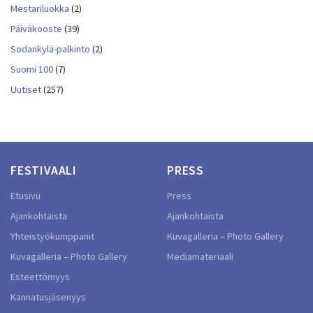
Mestariluokka
(2)
Päiväkooste
(39)
Sodankylä-palkinto
(2)
Suomi 100
(7)
Uutiset
(257)
FESTIVAALI
PRESS
Etusivu
Press
Ajankohtaista
Ajankohtaista
Yhteistyökumppanit
Kuvagalleria – Photo Gallery
Kuvagalleria – Photo Gallery
Mediamateriaali
Esteettömyys
Kannatusjäsenyys