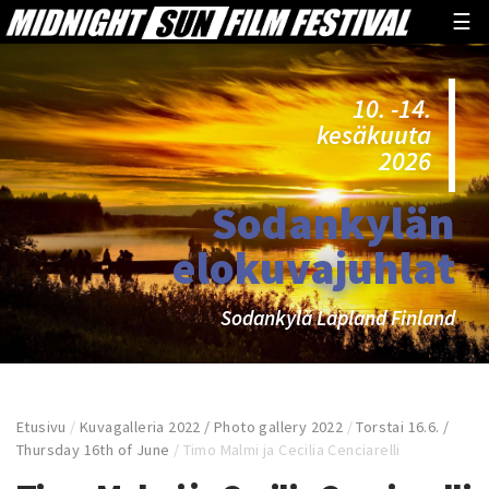
☰
10. -14.
kesäkuuta
2026
Sodankylän
elokuvajuhlat
Sodankylä Lapland Finland
Etusivu
/
Kuvagalleria 2022 / Photo gallery 2022
/
Torstai 16.6. /
Thursday 16th of June
/
Timo Malmi ja Cecilia Cenciarelli