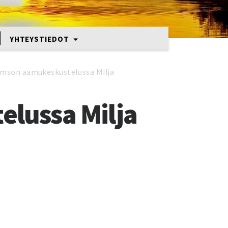
YHTEYSTIEDOT
mson aamukeskustelussa Milja
lussa Milja