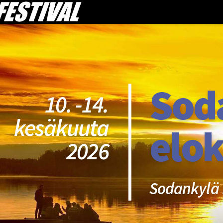
Sod
10. -14.
kesäkuuta
elok
2026
Sodankylä 