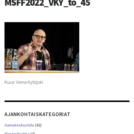
MSFF2022_VKY_to_45
Kuva: Viena Kytöjoki
AJANKOHTAISKATEGORIAT
Aamukeskustelu
(42)
Mestariluokka
(2)