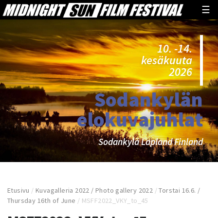
☰
10. -14.
kesäkuuta
2026
Sodankylän
elokuvajuhlat
Sodankylä Lapland Finland
Etusivu
/
Kuvagalleria 2022 / Photo gallery 2022
/
Torstai 16.6. /
Thursday 16th of June
/
MSFF2022_VKY_to_45