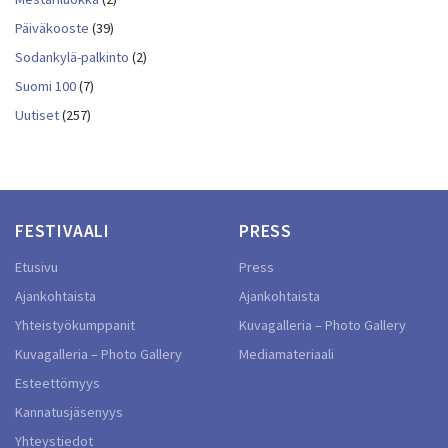
Päiväkooste
(39)
Sodankylä-palkinto
(2)
Suomi 100
(7)
Uutiset
(257)
FESTIVAALI
PRESS
Etusivu
Press
Ajankohtaista
Ajankohtaista
Yhteistyökumppanit
Kuvagalleria – Photo Gallery
Kuvagalleria – Photo Gallery
Mediamateriaali
Esteettömyys
Kannatusjäsenyys
Yhteystiedot