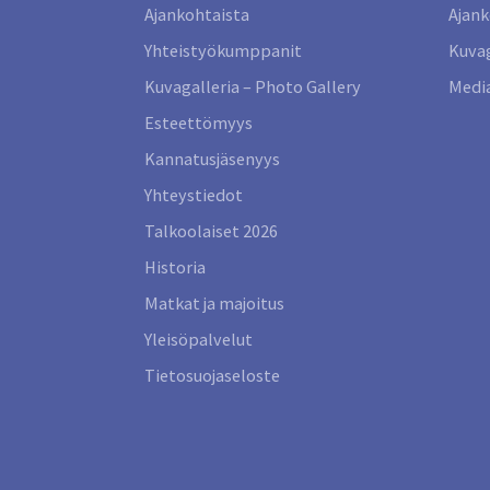
Ajankohtaista
Ajank
Yhteistyökumppanit
Kuvag
Kuvagalleria – Photo Gallery
Media
Esteettömyys
Kannatusjäsenyys
Yhteystiedot
Talkoolaiset 2026
Historia
Matkat ja majoitus
Yleisöpalvelut
Tietosuojaseloste