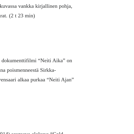
kuvassa vankka kirjallinen pohja,
arat.
(2 t 23 min)
t dokumenttifilmi “Neiti Aika” on
aana poismenneestä Sirkka-
lvensaari alkaa purkaa “Neiti Ajan”