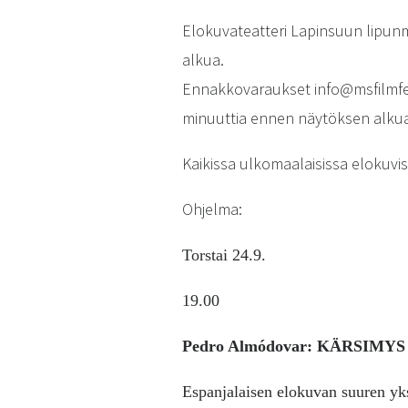
Elokuvateatteri Lapinsuun lipun
alkua.
Ennakkovaraukset info@msfilmfes
minuuttia ennen näytöksen alku
Kaikissa ulkomaalaisissa elokuvi
Ohjelma:
Torstai 24.9.
19.00
Pedro Almódovar: KÄRSIMY
Espanjalaisen elokuvan suuren yk