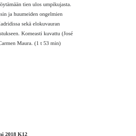
löytämään tien ulos umpikujasta.
ksin ja huumeiden ongelmien
Madridissa sekä elokuvauran
istukseen. Komeasti kuvattu (José
Carmen Maura. (1 t 53 min)
ni 2018 K12