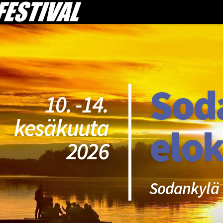
Sod
10. -14.
kesäkuuta
elok
2026
Sodankylä 