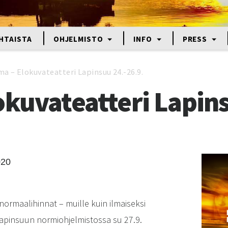
HTAISTA
OHJELMISTO
INFO
PRESS
ma – Elokuvateatteri Lapinsuu 24.-26.9.
okuvateatteri Lapins
020
 normaalihinnat – muille kuin ilmaiseksi
 Lapinsuun normiohjelmistossa su 27.9.