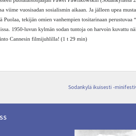
sseen puolalaisohjaajan Pawel Pawlikowskin (Sodankylässä 2
sa viime vuosisadan sosialismin aikaan. Ja jälleen upea must
stä Puolaa, tekijän omien vanhempien tositarinaan perustuvaa
iisissa. 1950-luvun kylmän sodan tuntoja on harvoin kuvattu nä
nto Cannesin filmijuhlilla!
(1 t 29 min)
Next
Sodankylä ikuisesti -minifest
post:
SS