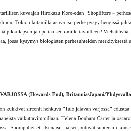
starillisen kuvaajan
Hirokazu Kore-eda
n “Shoplifters – perhes
almun. Tokion laitamilla asuva iso perhe pysyy hengissä pikku
ää pikkulapsen ja opettaa sen omille tavoilleen? Viehättävää
aa, jossa kysymys biologisten perhesuhteiden merkityksestä s
N VARJOSSA
(Howards End), Britannia/Japani/Yhdysvall
lon kukkivat sireenit hehkuva ”Talo jalavan varjossa” edustaa
maaneista vaikuttavimmillaan. Helena Bonham Carter ja osca
ssa. Suorapuheiset, itsenäiset naiset joutuvat suhteisiin kons