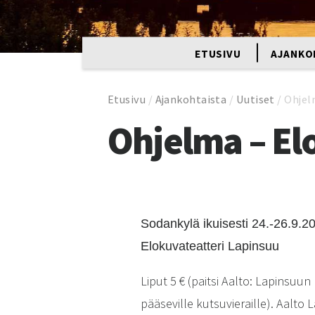
ETUSIVU
AJANKO
Etusivu
/
Ajankohtaista
/
Uutiset
/
Ohjel
Ohjelma – El
Sodankylä ikuisesti 24.-26.9.2
Elokuvateatteri Lapinsuu
Liput 5 € (paitsi Aalto: Lapinsuun
pääseville kutsuvieraille). Aalto