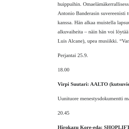
huippuihin. Omaelämäkerrallisess
Antonio Banderasin suvereenisti 
kanssa. Hän alkaa muistella laps
alkuvaiheita – näin hän voi löytä
Luis Alcane), upea musiikki. “V
Perjantai 25.9.
18.00
Virpi Suutari: AALTO (kutsuvie
Uunituore menestysdokumentti maa
20.45
Hirokazu Kore-eda: SHOPL