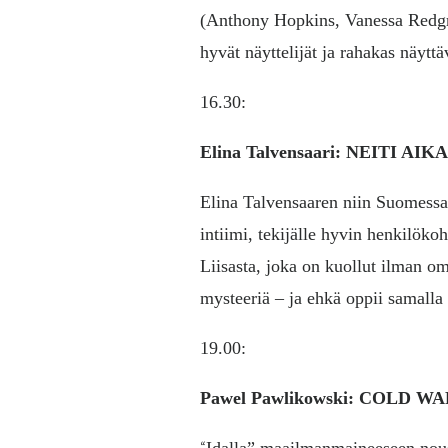
(Anthony Hopkins, Vanessa Redgrav
hyvät näyttelijät ja rahakas näyt
16.30:
Elina Talvensaari: NEITI AIK
Elina Talvensaaren niin Suomessa 
intiimi, tekijälle hyvin henkilök
Liisasta, joka on kuollut ilman om
mysteeriä – ja ehkä oppii samalla 
19.00:
Pawel Pawlikowski: COLD W
“