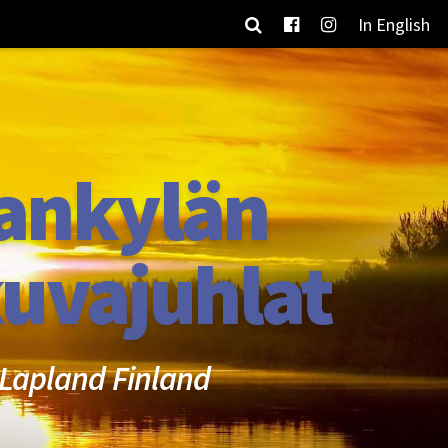
In English
ankylän
uvajuhlat
Lapland Finland