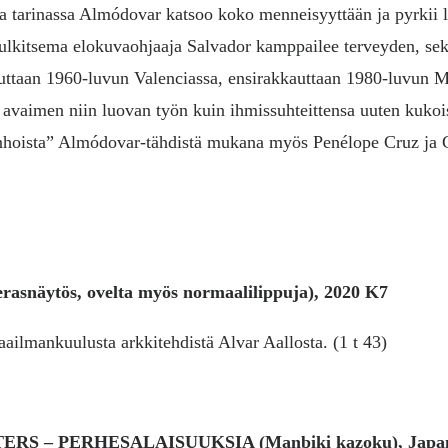
a tarinassa Almódovar katsoo koko menneisyyttään ja pyrkii 
tulkitsema elokuvaohjaaja Salvador kamppailee terveyden, se
uuttaan 1960-luvun Valenciassa, ensirakkauttaan 1980-luvun 
ä avaimen niin luovan työn kuin ihmissuhteittensa uuten kuko
anhoista” Almódovar-tähdistä mukana myös Penélope Cruz ja 
rasnäytös, ovelta myös normaalilippuja),
2020 K7
ilmankuulusta arkkitehdistä Alvar Aallosta. (1 t 43)
IFTERS – PERHESALAISUUKSIA
(Manbiki kazoku), Japa