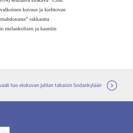
014) seuraava elokuva “Cold
avalkoinen kuvaus ja kiehtovan
 “mahdotonta” rakkautta
in melankolisen ja kauniin
ivaali tuo elokuvan juhlan takaisin Sodankylään
