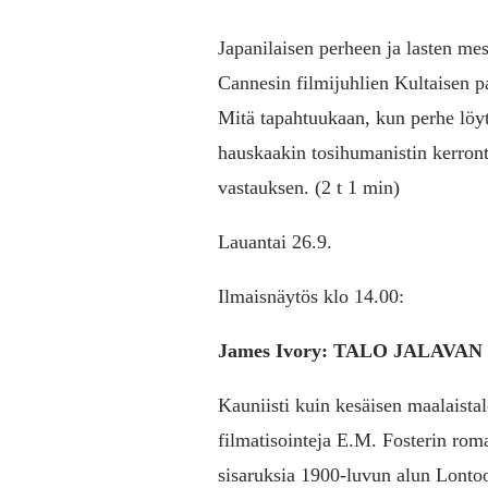
Japanilaisen perheen ja lasten me
Cannesin filmijuhlien Kultaisen p
Mitä tapahtuukaan, kun perhe löyt
hauskaakin tosihumanistin kerront
vastauksen.
(2 t 1 min)
Lauantai 26.9.
Ilmaisnäytös klo 14.00:
James Ivory: TALO JALAVA
Kauniisti kuin kesäisen maalaista
filmatisointeja E.M. Fosterin ro
sisaruksia 1900-luvun alun Lontoo