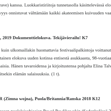
e) kanssa. Luokkaristiriitoja tunnetasolla käsittelevässä elo
tävyys onnistuvat välttämään kaikki akateemisen kuivuuden va
A
, 2019 Dokumenttielokuva.
Tekijävierailu! K7
kuin ulkomaillakin huomattavia festivaalipalkintoja voittanu
ohtainen elokuva uuden kotinsa entisestä asukkaasta, 98-vuoti
aisia. Hänen tavaroidensa ja kirjoitustensa pohjalta Elina Ta
itsekin elämän salaisuuksia. (1 t).
AR
(Zimna wojna), Puola/Britannia/Ranska 2018 K12