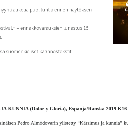
myynti aukeaa puolituntia ennen näytöksen
tival.fi – ennakkovarauksien lunastus 15
a.
ssa suomenkieliset käännöstekstit.
S JA KUNNIA
(Dolor y Gloria), Espanja/Ranska 2019 K16
sinäisen Pedro Almódovarin ylistetty “Kärsimus ja kunnia” ku