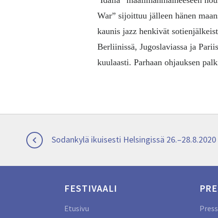
Idalla” maailmanmaineeseen nou
War” sijoittuu jälleen hänen maan
kaunis jazz henkivät sotienjälkei
Berliinissä, Jugoslaviassa ja Par
kuulaasti. Parhaan ohjauksen palki
Artikkelien
Previous
Sodankylä ikuisesti Helsingissä 26.–28.8.2020

post:
selaus
FESTIVAALI
PRE
Etusivu
Press