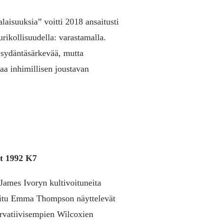
alaisuuksia” voitti 2018 ansaitusti
rikollisuudella: varastamalla.
, sydäntäsärkevää, mutta
aa inhimillisen joustavan
at 1992 K7
 James Ivoryn kultivoituneita
roitu Emma Thompson näyttelevät
ervatiivisempien Wilcoxien