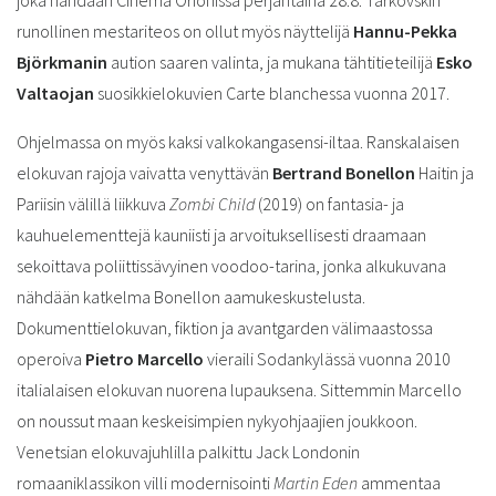
runollinen mestariteos on ollut myös näyttelijä
Hannu-Pekka
Björkmanin
aution saaren valinta, ja mukana tähtitieteilijä
Esko
Valtaojan
suosikkielokuvien Carte blanchessa vuonna 2017.
Ohjelmassa on myös kaksi valkokangasensi-iltaa. Ranskalaisen
elokuvan rajoja vaivatta venyttävän
Bertrand Bonellon
Haitin ja
Pariisin välillä liikkuva
Zombi Child
(2019) on fantasia- ja
kauhuelementtejä kauniisti ja arvoituksellisesti draamaan
sekoittava poliittissävyinen voodoo-tarina, jonka alkukuvana
nähdään katkelma Bonellon aamukeskustelusta.
Dokumenttielokuvan, fiktion ja avantgarden välimaastossa
operoiva
Pietro Marcello
vieraili Sodankylässä vuonna 2010
italialaisen elokuvan nuorena lupauksena. Sittemmin Marcello
on noussut maan keskeisimpien nykyohjaajien joukkoon.
Venetsian elokuvajuhlilla palkittu Jack Londonin
romaaniklassikon villi modernisointi
Martin Eden
ammentaa