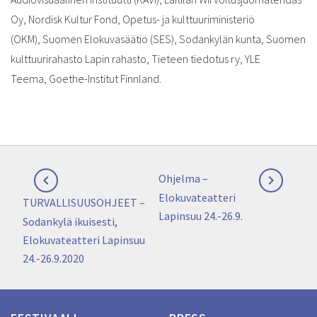
Oy, Nordisk Kultur Fond, Opetus- ja kulttuuriministeriö
(OKM), Suomen Elokuvasäätiö (SES), Sodankylän kunta, Suomen
kulttuurirahasto Lapin rahasto, Tieteen tiedotus ry, YLE
Teema, Goethe-Institut Finnland.
Artikkelien
Next
Ohjelma –


selaus
post:
Elokuvateatteri
Previous
TURVALLISUUSOHJEET –
Lapinsuu 24.-26.9.
post:
Sodankylä ikuisesti,
Elokuvateatteri Lapinsuu
24.-26.9.2020