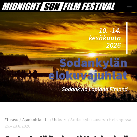
☰
10. -14.
kesäkuuta
2026
Sodankylän
elokuvajuhlat
Sodankylä Lapland Finland
Etusivu
/
Ajankohtaista
/
Uutiset
/
Sodankylä ikuisesti Helsingissä
26.–28.8.2020