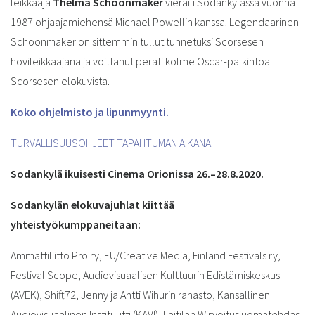
leikkaaja
Thelma
Schoonmaker
vieraili Sodankylässä vuonna
1987 ohjaajamiehensä Michael Powellin kanssa. Legendaarinen
Schoonmaker on sittemmin tullut tunnetuksi Scorsesen
hovileikkaajana ja voittanut peräti kolme Oscar-palkintoa
Scorsesen elokuvista.
Koko ohjelmisto ja lipunmyynti.
TURVALLISUUSOHJEET TAPAHTUMAN AIKANA
Sodankylä ikuisesti Cinema Orionissa 26.–28.8.2020.
Sodankylän elokuvajuhlat kiittää
yhteistyökumppaneitaan:
Ammattiliitto Pro ry, EU/Creative Media, Finland Festivals ry,
Festival Scope, Audiovisuaalisen Kulttuurin Edistämiskeskus
(AVEK), Shift72, Jenny ja Antti Wihurin rahasto, Kansallinen
Audiovisuaalinen Instituutti (KAVI), Laitilan Wirvoitusjuomatehdas