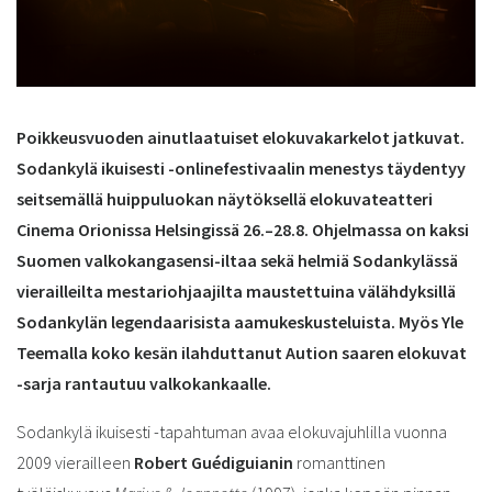
Poikkeusvuoden ainutlaatuiset elokuvakarkelot jatkuvat.
Sodankylä ikuisesti -onlinefestivaalin menestys täydentyy
seitsemällä huippuluokan
näytöksellä elokuvateatteri
Cinema Orionissa Helsingissä 26.–28.8.
Ohjelmassa on kaksi
Suomen valkokangasensi-iltaa sekä helmiä Sodankylässä
vierailleilta mestariohjaajilta maustettuina välähdyksillä
Sodankylän legendaarisista aamukeskusteluista. Myös Yle
Teemalla koko kesän ilahduttanut Aution saaren elokuvat
-sarja rantautuu valkokankaalle.
Sodankylä ikuisesti -tapahtuman avaa elokuvajuhlilla vuonna
2009 vierailleen
Robert Guédiguianin
romanttinen