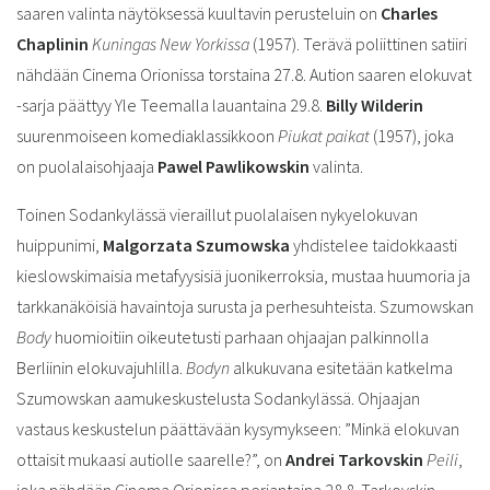
saaren valinta näytöksessä kuultavin perusteluin on
Charles
Chaplinin
Kuningas New Yorkissa
(1957). Terävä poliittinen satiiri
nähdään Cinema Orionissa torstaina 27.8. Aution saaren elokuvat
-sarja päättyy Yle Teemalla lauantaina 29.8.
Billy Wilderin
suurenmoiseen komediaklassikkoon
Piukat paikat
(1957), joka
on puolalaisohjaaja
Pawel Pawlikowskin
valinta.
Toinen Sodankylässä vieraillut puolalaisen nykyelokuvan
huippunimi,
Malgorzata Szumowska
yhdistelee taidokkaasti
kieslowskimaisia metafyysisiä juonikerroksia, mustaa huumoria ja
tarkkanäköisiä havaintoja surusta ja perhesuhteista. Szumowskan
Body
huomioitiin oikeutetusti parhaan ohjaajan palkinnolla
Berliinin elokuvajuhlilla.
Body
n
alkukuvana esitetään katkelma
Szumowskan aamukeskustelusta Sodankylässä. Ohjaajan
vastaus keskustelun päättävään kysymykseen: ”Minkä elokuvan
ottaisit mukaasi autiolle saarelle?”, on
Andrei Tarkovskin
Peili
,
joka nähdään Cinema Orionissa perjantaina 28.8. Tarkovskin