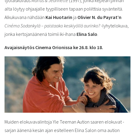
työläiskuvaus
Marius & Jeannette
(1997), jonka kepeän pinnan
alta löytyy ohjaajalle tyypilliseen tapaan poliittisia syvänteitä.
Alkukuvana nähdään
Kai Huotarin
ja
Olivier N. du Payrat’n
Cinéma Sodankylä – paistaako keskiyöllä aurinko?
-lyhytelokuva,
jonka kertojanäänenä toimii iki-ihana
Elina Salo
.
Avajaisnäytös Cinema Orionissa ke 26.8. klo 18.
Muiden elokuvavalintoja Yle Teeman Aution saaren elokuvat -
sarjan äänenä kesän ajan esitelleen Elina Salon oma aution