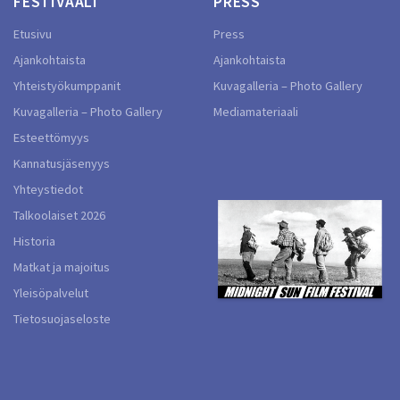
FESTIVAALI
PRESS
Etusivu
Press
Ajankohtaista
Ajankohtaista
Yhteistyökumppanit
Kuvagalleria – Photo Gallery
Kuvagalleria – Photo Gallery
Mediamateriaali
Esteettömyys
Kannatusjäsenyys
Yhteystiedot
Talkoolaiset 2026
Historia
Matkat ja majoitus
Yleisöpalvelut
Tietosuojaseloste