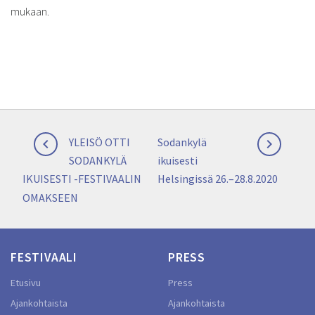
mukaan.
Artikkelien
Previous
Next
YLEISÖ OTTI
Sodankylä


selaus
post:
post:
SODANKYLÄ
ikuisesti
IKUISESTI -FESTIVAALIN
Helsingissä 26.–28.8.2020
OMAKSEEN
FESTIVAALI
PRESS
Etusivu
Press
Ajankohtaista
Ajankohtaista