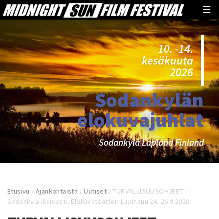
☰
10. -14.
kesäkuuta
2026
Sodankylän
elokuvajuhlat
Sodankylä Lapland Finland
Etusivu
/
Ajankohtaista
/
Uutiset
/
TURVALLISUUSOHJEET –
Sodankylä ikuisesti, Elokuvateatteri Lapinsuu 24.-26.9.2020