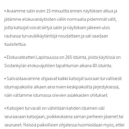
•
Avaamme salin oven 15 minuuttia ennen näytöksen alkua ja
jätämme elokuvanäytösten väliin normaalia pidemmät välit,
jotta katsojat voivat siirtyä saliin ja näytöksen jälkeen ulos
rauhassa turvavälikäytäntöjä noudattaen ja sali saadaan
tuuletettua.
•
Elokuvateatteri Lapinsuussa on 265 istuinta, joista käytössä on
Sodankylän elokuvajuhlien tapahtuman aikana 80 istuinta.
•
Salivastaavamme ohjaavat kaikki katsojat suoraan turvallisesti
istumapaikoille alkaen aina rivien keskipaikoilta järjestyksessä,
näin vältämme istumassa olevien asiakkaiden ohitukset.
•
Katsojien turvaväli on vähintään kahden istuimen väli
seuraavaan katsojaan, poikkeuksena saman perheen jäsenet tai
seurueet. Yleisöä paikoilleen ohjatessa huomioidaan myös, ettei