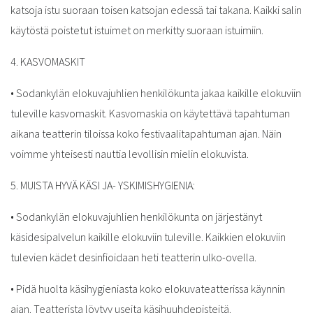
katsoja istu suoraan toisen katsojan edessä tai takana. Kaikki salin
käytöstä poistetut istuimet on merkitty suoraan istuimiin.
4. KASVOMASKIT
•
Sodankylän elokuvajuhlien henkilökunta jakaa kaikille elokuviin
tuleville kasvomaskit. Kasvomaskia on käytettävä tapahtuman
aikana teatterin tiloissa koko festivaalitapahtuman ajan. Näin
voimme yhteisesti nauttia levollisin mielin elokuvista.
5. MUISTA HYVÄ KÄSI JA- YSKIMISHYGIENIA:
•
Sodankylän elokuvajuhlien henkilökunta on järjestänyt
käsidesipalvelun kaikille elokuviin tuleville. Kaikkien elokuviin
tulevien kädet desinfioidaan heti teatterin ulko-ovella.
•
Pidä huolta käsihygieniasta koko elokuvateatterissa käynnin
ajan. Teatterista löytyy useita käsihuuhdepisteitä.