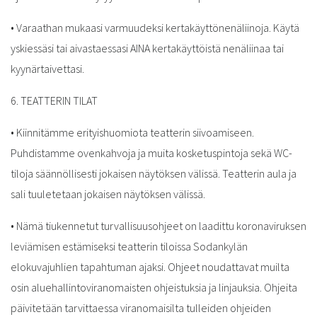
•
Varaathan mukaasi varmuudeksi kertakäyttönenäliinoja. Käytä
yskiessäsi tai aivastaessasi AINA kertakäyttöistä nenäliinaa tai
kyynärtaivettasi.
6. TEATTERIN TILAT
•
Kiinnitämme erityishuomiota teatterin siivoamiseen.
Puhdistamme ovenkahvoja ja muita kosketuspintoja sekä WC-
tiloja säännöllisesti jokaisen näytöksen välissä. Teatterin aula ja
sali tuuletetaan jokaisen näytöksen välissä.
•
Nämä tiukennetut turvallisuusohjeet on laadittu koronaviruksen
leviämisen estämiseksi teatterin tiloissa Sodankylän
elokuvajuhlien tapahtuman ajaksi. Ohjeet noudattavat muilta
osin aluehallintoviranomaisten ohjeistuksia ja linjauksia. Ohjeita
päivitetään tarvittaessa viranomaisilta tulleiden ohjeiden