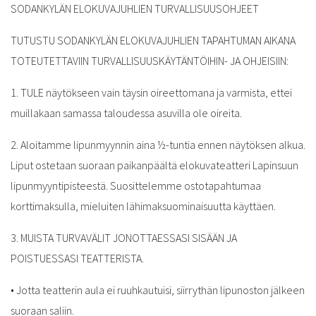
SODANKYLÄN ELOKUVAJUHLIEN TURVALLISUUSOHJEET
TUTUSTU SODANKYLÄN ELOKUVAJUHLIEN TAPAHTUMAN AIKANA
TOTEUTETTAVIIN TURVALLISUUSKÄYTÄNTÖIHIN- JA OHJEISIIN:
1. TULE näytökseen vain täysin oireettomana ja varmista, ettei
muillakaan samassa taloudessa asuvilla ole oireita.
2. Aloitamme lipunmyynnin aina ½-tuntia ennen näytöksen alkua.
Liput ostetaan suoraan paikanpäältä elokuvateatteri Lapinsuun
lipunmyyntipisteestä. Suosittelemme ostotapahtumaa
korttimaksulla, mieluiten lähimaksuominaisuutta käyttäen.
3. MUISTA TURVAVÄLIT JONOTTAESSASI SISÄÄN JA
POISTUESSASI TEATTERISTA.
•
Jotta teatterin aula ei ruuhkautuisi, siirrythän lipunoston jälkeen
suoraan saliin.