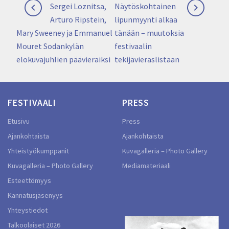
Artikkelien
Previous
Next
Sergei Loznitsa,
Näytöskohtainen


selaus
post:
post:
Arturo Ripstein,
lipunmyynti alkaa
Mary Sweeney ja Emmanuel
tänään – muutoksia
Mouret Sodankylän
festivaalin
elokuvajuhlien päävieraiksi
tekijävieraslistaan
FESTIVAALI
PRESS
Etusivu
Press
Ajankohtaista
Ajankohtaista
Yhteistyökumppanit
Kuvagalleria – Photo Gallery
Kuvagalleria – Photo Gallery
Mediamateriaali
Esteettömyys
Kannatusjäsenyys
Yhteystiedot
Talkoolaiset 2026