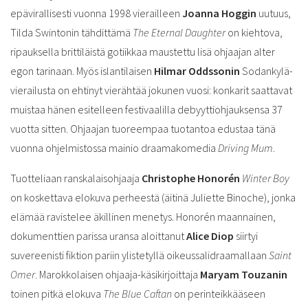
epävirallisesti vuonna 1998 vierailleen
Joanna Hoggin
uutuus,
Tilda Swintonin tähdittämä
The Eternal Daughter
on kiehtova,
ripauksella brittiläistä gotiikkaa maustettu lisä ohjaajan alter
egon tarinaan. Myös islantilaisen
Hilmar Oddssonin
Sodankylä-
vierailusta on ehtinyt vierähtää jokunen vuosi: konkarit saattavat
muistaa hänen esitelleen festivaalilla debyyttiohjauksensa 37
vuotta sitten. Ohjaajan tuoreempaa tuotantoa edustaa tänä
vuonna ohjelmistossa mainio draamakomedia
Driving Mum
.
Tuotteliaan ranskalaisohjaaja
Christophe Honorén
Winter Boy
on koskettava elokuva perheestä (äitinä Juliette Binoche), jonka
elämää ravistelee äkillinen menetys. Honorén maannainen,
dokumenttien parissa uransa aloittanut
Alice Diop
siirtyi
suvereenisti fiktion pariin ylistetyllä oikeussalidraamallaan
Saint
Omer
. Marokkolaisen ohjaaja-käsikirjoittaja
Maryam Touzanin
toinen pitkä elokuva
The Blue Caftan
on perinteikkääseen