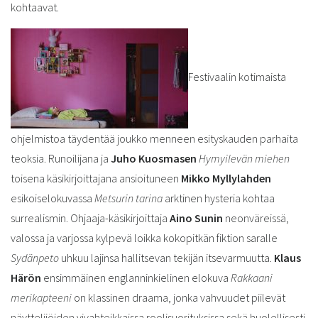
kohtaavat.
Festivaalin kotimaista
ohjelmistoa täydentää joukko menneen esityskauden parhaita
teoksia. Runoilijana ja
Juho Kuosmasen
Hymyilevän miehen
toisena käsikirjoittajana ansioituneen
Mikko Myllylahden
esikoiselokuvassa
Metsurin tarina ­­
arktinen hysteria kohtaa
surrealismin. Ohjaaja-käsikirjoittaja
Aino Sunin
neonväreissä,
valossa ja varjossa kylpevä loikka kokopitkän fiktion saralle
Sydänpeto
uhkuu lajinsa hallitsevan tekijän itsevarmuutta.
Klaus
Härön
ensimmäinen englanninkielinen elokuva
Rakkaani
merikapteeni
on klassinen draama, jonka vahvuudet piilevät
näyttelijöiden vivahteikkaissa roolisuorituksissa sekä huolellisesti