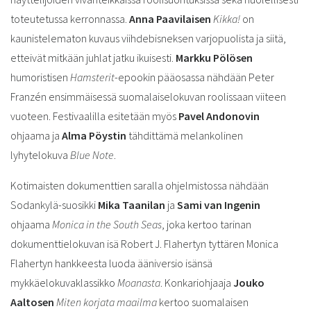
toteutetussa kerronnassa.
Anna Paavilaisen
Kikka!
on
kaunistelematon kuvaus viihdebisneksen varjopuolista ja siitä,
etteivät mitkään juhlat jatku ikuisesti.
Markku Pölösen
humoristisen
Hamsterit
-epookin pääosassa nähdään Peter
Franzén ensimmäisessä suomalaiselokuvan roolissaan viiteen
vuoteen. Festivaalilla esitetään myös
Pavel Andonovin
ohjaama ja
Alma Pöystin
tähdittämä melankolinen
lyhytelokuva
Blue Note
.
Kotimaisten dokumenttien saralla ohjelmistossa nähdään
Sodankylä-suosikki
Mika Taanilan
ja
Sami van Ingenin
ohjaama
Monica in the South Seas
, joka kertoo tarinan
dokumenttielokuvan isä Robert J. Flahertyn tyttären Monica
Flahertyn hankkeesta luoda ääniversio isänsä
mykkäelokuvaklassikko
Moanasta
. Konkariohjaaja
Jouko
Aaltosen
Miten korjata maailma
kertoo suomalaisen