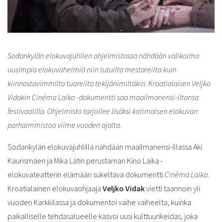
Sodankylän elokuvajuhlien ohjelmistossa nähdään valikoima
uusimpia elokuvahelmiä niin tutuilta mestareilta kuin
kiinnostavimmilta tuoreilta tekijänimiltäkin. Kroatialaisen Veljko
Vidakin Cinéma Laika -dokumentti saa maailmanensi-iltansa
festivaalilla. Ohjelmisto tarjoilee lisäksi kotimaisen elokuvan
parhaimmistoa viime vuoden ajalta.
Sodankylän elokuvajuhlilla nähdään maailmanensi-illassa Aki
Kaurismäen ja Mika Lätin perustaman Kino Laika -
elokuvateatterin elämään sukeltava dokumentti
Cinéma Laika
.
Kroatialainen elokuvaohjaaja
Veljko Vidak
vietti taannoin yli
vuoden Karkkilassa ja dokumentoi vaihe vaiheelta, kuinka
paikalliselle tehdasalueelle kasvoi uusi kulttuurikeidas, joka