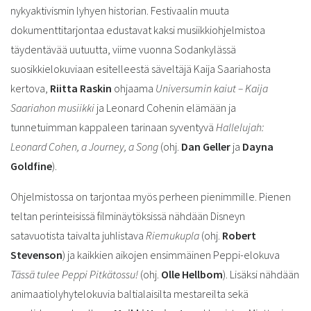
nykyaktivismin lyhyen historian. Festivaalin muuta
dokumenttitarjontaa edustavat kaksi musiikkiohjelmistoa
täydentävää uutuutta, viime vuonna Sodankylässä
suosikkielokuviaan esitelleestä säveltäjä Kaija Saariahosta
kertova,
Riitta Raskin
ohjaama
Universumin kaiut – Kaija
Saariahon musiikki
ja Leonard Cohenin elämään ja
tunnetuimman kappaleen tarinaan syventyvä
Hallelujah:
Leonard Cohen, a Journey, a Song
(ohj.
Dan Geller
ja
Dayna
Goldfine
).
Ohjelmistossa on tarjontaa myös perheen pienimmille. Pienen
teltan perinteisissä filminäytöksissä nähdään Disneyn
satavuotista taivalta juhlistava
Riemukupla
(ohj.
Robert
Stevenson
) ja kaikkien aikojen ensimmäinen Peppi-elokuva
Tässä tulee Peppi Pitkätossu!
(ohj.
Olle Hellbom
). Lisäksi nähdään
animaatiolyhytelokuvia baltialaisilta mestareilta sekä