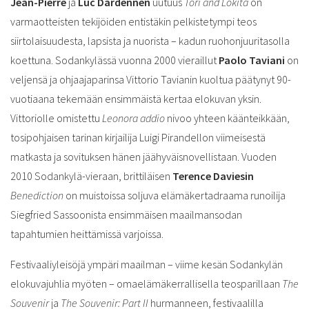
Jean-Pierre
ja
Luc Dardennen
uutuus
Tori and Lokita
on
varmaotteisten tekijöiden entistäkin pelkistetympi teos
siirtolaisuudesta, lapsista ja nuorista – kadun ruohonjuuritasolla
koettuna. Sodankylässä vuonna 2000 vieraillut
Paolo Taviani
on
veljensä ja ohjaajaparinsa Vittorio Tavianin kuoltua päätynyt 90-
vuotiaana tekemään ensimmäistä kertaa elokuvan yksin.
Vittoriolle omistettu
Leonora addio
nivoo yhteen käänteikkään,
tosipohjaisen tarinan kirjailija Luigi Pirandellon viimeisestä
matkasta ja sovituksen hänen jäähyväisnovellistaan. Vuoden
2010 Sodankylä-vieraan, brittiläisen
Terence Daviesin
Benediction
on muistoissa soljuva elämäkertadraama runoilija
Siegfried Sassoonista ensimmäisen maailmansodan
tapahtumien heittämissä varjoissa.
Festivaaliyleisöjä ympäri maailman – viime kesän Sodankylän
elokuvajuhlia myöten – omaelämäkerrallisella teosparillaan
The
Souvenir
ja
The Souvenir: Part II
hurmanneen, festivaalilla