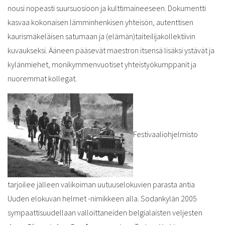
nousi nopeasti suursuosioon ja kulttimaineeseen. Dokumentti
kasvaa kokonaisen lämminhenkisen yhteisön, autenttisen
kaurismäkeläisen satumaan ja (elämän)taiteilijakollektiivin
kuvaukseksi. Ääneen pääsevät maestron itsensä lisäksi ystävät ja
kylänmiehet, monikymmenvuotiset yhteistyökumppanit ja
nuoremmat kollegat.
Festivaaliohjelmisto
tarjoilee jälleen valikoiman uutuuselokuvien parasta antia
Uuden elokuvan helmet -nimikkeen alla. Sodankylän 2005
sympaattisuudellaan valloittaneiden belgialaisten veljesten