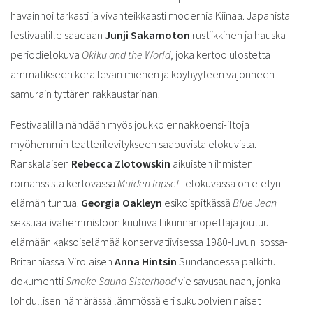
havainnoi tarkasti ja vivahteikkaasti modernia Kiinaa. Japanista
festivaalille saadaan
Junji Sakamoton
rustiikkinen ja hauska
periodielokuva
Okiku and the World
, joka kertoo ulostetta
ammatikseen keräilevän miehen ja köyhyyteen vajonneen
samurain tyttären rakkaustarinan.
Festivaalilla nähdään myös joukko ennakkoensi-iltoja
myöhemmin teatterilevitykseen saapuvista elokuvista.
Ranskalaisen
Rebecca Zlotowskin
aikuisten ihmisten
romanssista kertovassa
Muiden lapset
-elokuvassa on eletyn
elämän tuntua.
Georgia Oakleyn
esikoispitkässä
Blue Jean
seksuaalivähemmistöön kuuluva liikunnanopettaja joutuu
elämään kaksoiselämää konservatiivisessa 1980-luvun Isossa-
Britanniassa. Virolaisen
Anna Hintsin
Sundancessa palkittu
dokumentti
Smoke Sauna Sisterhood
vie savusaunaan, jonka
lohdullisen hämärässä lämmössä eri sukupolvien naiset