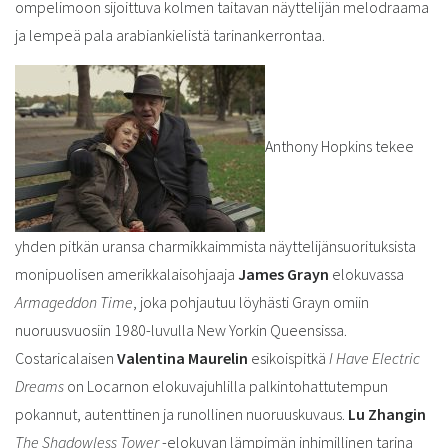
ompelimoon sijoittuva kolmen taitavan näyttelijän melodraama
ja lempeä pala arabiankielistä tarinankerrontaa.
Anthony Hopkins tekee
yhden pitkän uransa charmikkaimmista näyttelijänsuorituksista
monipuolisen amerikkalaisohjaaja
James Grayn
elokuvassa
Armageddon Time
, joka pohjautuu löyhästi Grayn omiin
nuoruusvuosiin 1980-luvulla New Yorkin Queensissa.
Costaricalaisen
Valentina Maurelin
esikoispitkä
I Have Electric
Dreams
on Locarnon elokuvajuhlilla palkintohattutempun
pokannut, autenttinen ja runollinen nuoruuskuvaus.
Lu Zhangin
The Shadowless Tower
-elokuvan lämpimän inhimillinen tarina