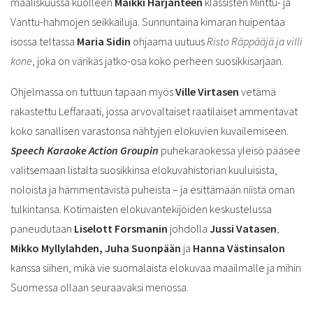
maaliskuussa kuolleen
Maikki Harjanteen
klassisten Minttu- ja
Vanttu-hahmojen seikkailuja. Sunnuntaina kimaran huipentaa
isossa teltassa
Maria Sidin
ohjaama uutuus
Risto Räppääjä ja villi
kone
, joka on värikäs jatko-osa koko perheen suosikkisarjaan.
Ohjelmassa on tuttuun tapaan myös
Ville Virtasen
vetämä
rakastettu Leffaraati, jossa arvovaltaiset raatilaiset ammentavat
koko sanallisen varastonsa nähtyjen elokuvien kuvailemiseen.
Speech Karaoke Action Groupin
puhekaraokessa yleisö pääsee
valitsemaan listalta suosikkinsa elokuvahistorian kuuluisista,
noloista ja hämmentävistä puheista – ja esittämään niistä oman
tulkintansa. Kotimaisten elokuvantekijöiden keskustelussa
paneudutaan
Liselott Forsmanin
johdolla
Jussi Vatasen
,
Mikko Myllylahden,
Juha Suonpään
ja
Hanna Västinsalon
kanssa siihen, mikä vie suomalaista elokuvaa maailmalle ja mihin
Suomessa ollaan seuraavaksi menossa.