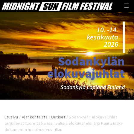
☰
10. -14.
kesäkuuta
2026
Sodankylän
elokuvajuhlat
Sodankylä Lapland Finland
Etusivu
/
Ajankohtaista
/
Uutiset
/
Sodankylän elokuvajuhlat
tarjoilevat tuoreita kansainvälisiä elokuvahelmiä ja Kaurismäki-
dokumentin maailmanensi-illan