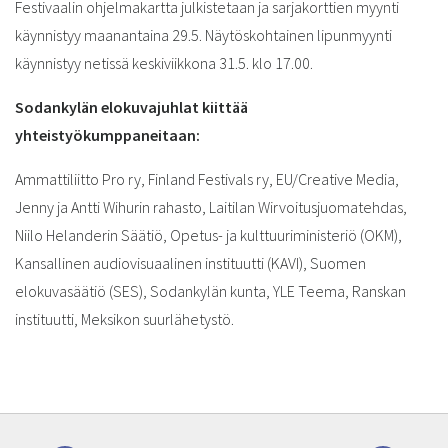
Festivaalin ohjelmakartta julkistetaan ja sarjakorttien myynti
käynnistyy maanantaina 29.5. Näytöskohtainen lipunmyynti
käynnistyy netissä keskiviikkona 31.5. klo 17.00.
Sodankylän elokuvajuhlat kiittää
yhteistyökumppaneitaan:
Ammattiliitto Pro ry, Finland Festivals ry, EU/Creative Media,
Jenny ja Antti Wihurin rahasto, Laitilan Wirvoitusjuomatehdas,
Niilo Helanderin Säätiö, Opetus- ja kulttuuriministeriö (OKM),
Kansallinen audiovisuaalinen instituutti (KAVI), Suomen
elokuvasäätiö (SES), Sodankylän kunta, YLE Teema, Ranskan
instituutti, Meksikon suurlähetystö.