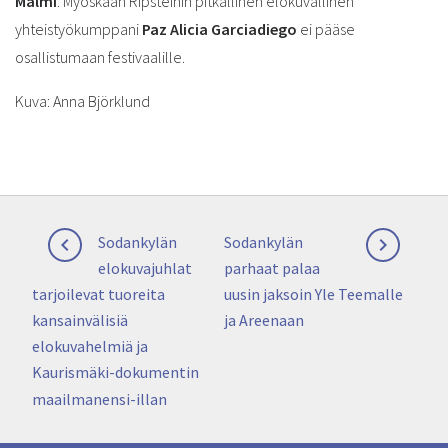
Malmi
. Myöskään Ripsteinin pitkällinen elokuvallinen
yhteistyökumppani
Paz Alicia Garciadiego
ei pääse
osallistumaan festivaalille.
Kuva: Anna Björklund
Artikkelien
Previous
Next
Sodankylän
Sodankylän


selaus
post:
post:
elokuvajuhlat
parhaat palaa
tarjoilevat tuoreita
uusin jaksoin Yle Teemalle
kansainvälisiä
ja Areenaan
elokuvahelmiä ja
Kaurismäki-dokumentin
maailmanensi-illan