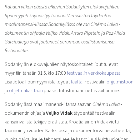
Kahden viikon päästä alkavien Sodankylän elokuvajuhlien
lipunmyynti käynnistyy tänään. Vieraslistaa täydentää
maailmanensi-illassa Sodankylässä olevan Cinéma Laika -
dokumentin ohjaaja Veljko Vidak. Arturo Ripstein ja Paz Alicia
Garciadiego ovat joutuneet perumaan osallistumisensa
festivaalille.
Sodankylän elokuvajuhlien näytöskohtaiset liput tulevat
myyntiin tänään 31.5. klo 17:00
festivaalin verkkokaupassa
.
Lisätietoa lipunmyynnistä löydät
täältä
. Festivaalin
ohjelmistoon
ja
ohjelmakarttaan
pääset tutustumaan nettisivuillamme.
Sodankylässä maailmanensi-iltansa saavan
Cinéma Laika
-
dokumentin ohjaaja
Veljko Vidak
täydentää festivaalin
kansainvälistä tekijävieraslistaa. Kroatialainen Vidak vietti
taannoin yli vuoden Karkkilassa ja dokumentoi vaihe vaiheelta,
kuinka paikalliselle tehdasalueelle kasvoi uusi kulttuurikeidas,