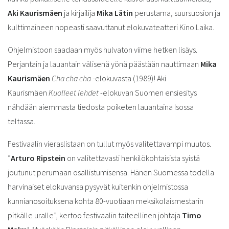
Aki Kaurismäen
ja kirjailija
Mika Lätin
perustama, suursuosion ja
kulttimaineen nopeasti saavuttanut elokuvateatteri Kino Laika.
Ohjelmistoon saadaan myös hulvaton viime hetken lisäys.
Perjantain ja lauantain välisenä yönä päästään nauttimaan
Mika
Kaurismäen
Cha cha cha
-elokuvasta (1989)! Aki
Kaurismäen
Kuolleet lehdet
-elokuvan Suomen ensiesitys
nähdään aiemmasta tiedosta poiketen lauantaina Isossa
teltassa.
Festivaalin vieraslistaan on tullut myös valitettavampi muutos.
”
Arturo Ripstein
on valitettavasti henkilökohtaisista syistä
joutunut perumaan osallistumisensa. Hänen Suomessa todella
harvinaiset elokuvansa pysyvät kuitenkin ohjelmistossa
kunnianosoituksena kohta 80-vuotiaan meksikolaismestarin
pitkälle uralle”, kertoo festivaalin taiteellinen johtaja
Timo