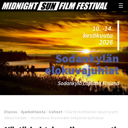
☰
10. -14.
kesäkuuta
2026
Sodankylän
elokuvajuhlat
Sodankylä Lapland Finland
Etusivu
/
Ajankohtaista
/
Uutiset
/
Näytöskohtainen lipunmyynti
alkaa tänään – muutoksia festivaalin tekijävieraslistaan