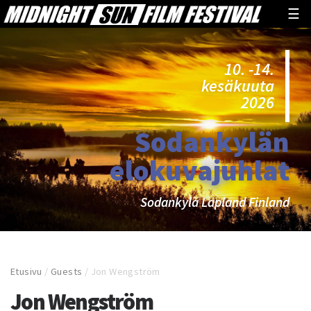
☰
10. -14.
kesäkuuta
2026
Sodankylän
elokuvajuhlat
Sodankylä Lapland Finland
Etusivu
/
Guests
/
Jon Wengström
Jon Wengström