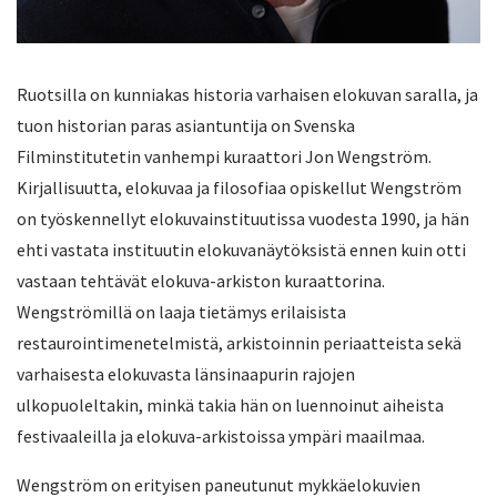
Ruotsilla on kunniakas historia varhaisen elokuvan saralla, ja
tuon historian paras asiantuntija on Svenska
Filminstitutetin vanhempi kuraattori Jon Wengström.
Kirjallisuutta, elokuvaa ja filosofiaa opiskellut Wengström
on työskennellyt elokuvainstituutissa vuodesta 1990, ja hän
ehti vastata instituutin elokuvanäytöksistä ennen kuin otti
vastaan tehtävät elokuva-arkiston kuraattorina.
Wengströmillä on laaja tietämys erilaisista
restaurointimenetelmistä, arkistoinnin periaatteista sekä
varhaisesta elokuvasta länsinaapurin rajojen
ulkopuoleltakin, minkä takia hän on luennoinut aiheista
festivaaleilla ja elokuva-arkistoissa ympäri maailmaa.
Wengström on erityisen paneutunut mykkäelokuvien