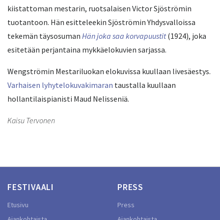
kiistattoman mestarin, ruotsalaisen Victor Sjöströmin
tuotantoon. Hän esitteleekin Sjöströmin Yhdysvalloissa
tekemän täysosuman
Hän joka saa korvapuustit
(1924), joka
esitetään perjantaina mykkäelokuvien sarjassa.
Wengströmin Mestariluokan elokuvissa kuullaan livesäestys.
Varhaisen lyhytelokuvakimaran
taustalla kuullaan
hollantilaispianisti Maud Nelisseniä.
Kaisu Tervonen
FESTIVAALI
PRESS
Etusivu
Press
Ajankohtaista
Ajankohtaista