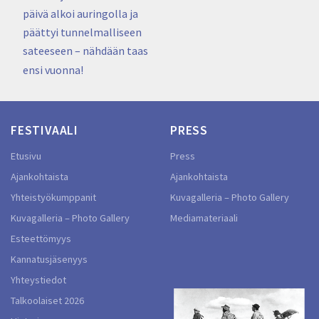
päivä alkoi auringolla ja
päättyi tunnelmalliseen
sateeseen – nähdään taas
ensi vuonna!
FESTIVAALI
PRESS
Etusivu
Press
Ajankohtaista
Ajankohtaista
Yhteistyökumppanit
Kuvagalleria – Photo Gallery
Kuvagalleria – Photo Gallery
Mediamateriaali
Esteettömyys
Kannatusjäsenyys
Yhteystiedot
Talkoolaiset 2026