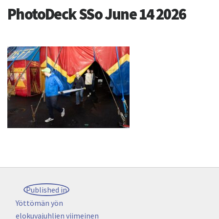
PhotoDeck SSo June 14 2026
Artikkelien
Published in
selaus
Yöttömän yön
elokuvajuhlien viimeinen