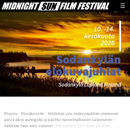
☰
10. -14.
kesäkuuta
2026
Sodankylän
elokuvajuhlat
Sodankylä Lapland Finland
Etusivu
/
Päiväkooste
/
Yöttömän yön elokuvajuhlien viimeinen
päivä alkoi auringolla ja päättyi tunnelmalliseen sateeseen –
nähdään taas ensi vuonna!
/
PhotoDeck SSo June 14 2026