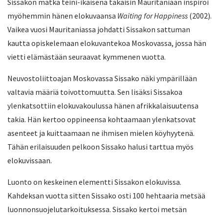
Sissakon matka teini-ikäisenä takaisin Mauritaniaan inspiroi
myöhemmin hänen elokuvaansa
Waiting for Happiness
(2002).
Vaikea vuosi Mauritaniassa johdatti Sissakon sattuman
kautta opiskelemaan elokuvantekoa Moskovassa, jossa hän
vietti elämästään seuraavat kymmenen vuotta.
Neuvostoliittoajan Moskovassa Sissako näki ympärillään
valtavia määriä toivottomuutta. Sen lisäksi Sissakoa
ylenkatsottiin elokuvakoulussa hänen afrikkalaisuutensa
takia. Hän kertoo oppineensa kohtaamaan ylenkatsovat
asenteet ja kuittaamaan ne ihmisen mielen köyhyytenä.
Tähän erilaisuuden pelkoon Sissako halusi tarttua myös
elokuvissaan.
Luonto on keskeinen elementti Sissakon elokuvissa.
Kahdeksan vuotta sitten Sissako osti 100 hehtaaria metsää
luonnonsuojelutarkoituksessa. Sissako kertoi metsän