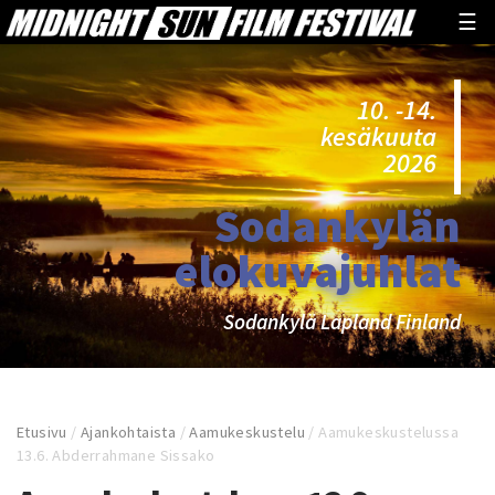
☰
10. -14.
kesäkuuta
2026
Sodankylän
elokuvajuhlat
Sodankylä Lapland Finland
Etusivu
/
Ajankohtaista
/
Aamukeskustelu
/
Aamukeskustelussa
13.6. Abderrahmane Sissako