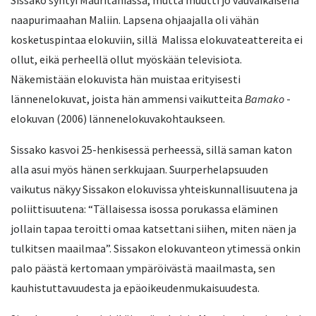
Sissako syntyi Mauritaniassa, mutta muutti jo vauvaikäisenä
naapurimaahan Maliin. Lapsena ohjaajalla oli vähän
kosketuspintaa elokuviin, sillä Malissa elokuvateattereita ei
ollut, eikä perheellä ollut myöskään televisiota.
Näkemistään elokuvista hän muistaa erityisesti
lännenelokuvat, joista hän ammensi vaikutteita
Bamako
-
elokuvan (2006) lännenelokuvakohtaukseen.
Sissako kasvoi 25-henkisessä perheessä, sillä saman katon
alla asui myös hänen serkkujaan. Suurperhelapsuuden
vaikutus näkyy Sissakon elokuvissa yhteiskunnallisuutena ja
poliittisuutena: “Tällaisessa isossa porukassa eläminen
jollain tapaa teroitti omaa katsettani siihen, miten näen ja
tulkitsen maailmaa”. Sissakon elokuvanteon ytimessä onkin
palo päästä kertomaan ympäröivästä maailmasta, sen
kauhistuttavuudesta ja epäoikeudenmukaisuudesta.