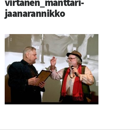
virtanen_manttari-
jaanarannikko