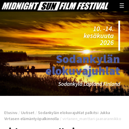
☰
10. -14.
kesäkuuta
2026
Sodankylän
elokuvajuhlat
Sodankylä Lapland Finland
Etusivu
/
Uutiset
/
Sodankylän elokuvajuhlat palkitsi Jukka
Virtasen elämäntyöpalkinnolla
/
virtanen_manttari-jaanarannikko