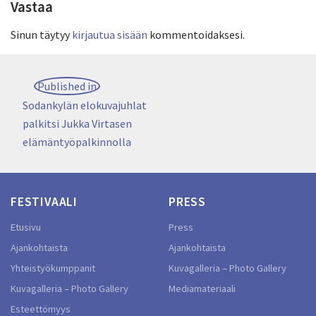
Vastaa
Sinun täytyy
kirjautua sisään
kommentoidaksesi.
Artikkelien
Published in
selaus
Sodankylän elokuvajuhlat
palkitsi Jukka Virtasen
elämäntyöpalkinnolla
FESTIVAALI
PRESS
Etusivu
Press
Ajankohtaista
Ajankohtaista
Yhteistyökumppanit
Kuvagalleria – Photo Gallery
Kuvagalleria – Photo Gallery
Mediamateriaali
Esteettömyys